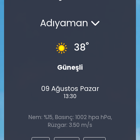
Spor
Teknoloji
Adıyaman
Teknoloji
Yaşam
Resmi İlanlar
Künye
°
38
Gizlilik Sözleşmesi
Güneşli
İletişim
09 Ağustos Pazar
13:30
Nem: %15, Basınç: 1002 hpa hPa,
Rüzgar: 3.50 m/s