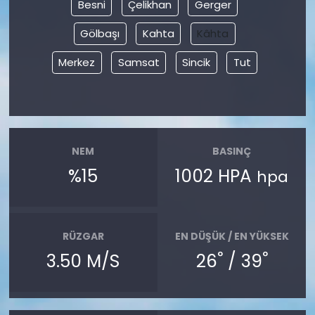
Besni
Çelikhan
Gerger
Gölbaşı
Kahta
Kâhta
Merkez
Samsat
Sincik
Tut
NEM
BASINÇ
%15
1002 HPA
hpa
RÜZGAR
EN DÜŞÜK / EN YÜKSEK
°
°
3.50 M/S
26
/ 39