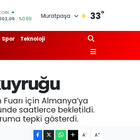
COIN
°
33
602,05
%0.69
Muratpaşa
LAR
5986
%0.06
RO
Spor
Teknoloji
0700
%0.1
RLİN
2438
%0.21
M ALTIN
8.23
%0.39
T100
768
%48
 kuyruğu
 Fuarı için Almanya’ya
nde saatlerce bekletildi.
uruma tepki gösterdi.
-
+
A
A