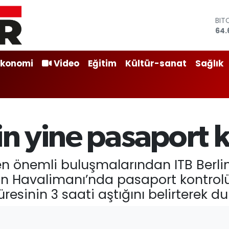
BIT
64.
DO
47,
EU
Ekonomi
Video
Eğitim
Kültür-sanat
Sağlık
55,
STE
64,
GRA
651
BİS
13.
lin yine pasaport
n önemli buluşmalarından ITB Berlin
lin Havalimanı’nda pasaport kontrolü
üresinin 3 saati aştığını belirterek d