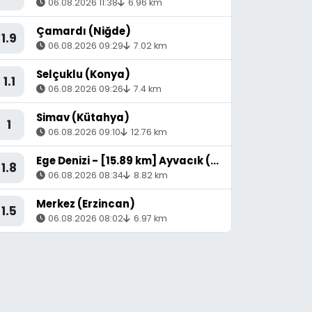
06.08.2026 11:38
6.96 km
Çamardı (Niğde)
1.9
06.08.2026 09:29
7.02 km
Selçuklu (Konya)
1.1
06.08.2026 09:26
7.4 km
Simav (Kütahya)
1
06.08.2026 09:10
12.76 km
Ege Denizi - [15.89 km] Ayvacık (Çanakkale)
1.8
06.08.2026 08:34
8.82 km
Merkez (Erzincan)
1.5
06.08.2026 08:02
6.97 km