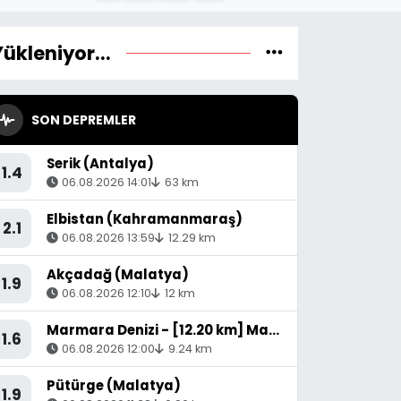
Yükleniyor...
SON DEPREMLER
Serik (Antalya)
1.4
06.08.2026 14:01
63 km
Elbistan (Kahramanmaraş)
2.1
06.08.2026 13:59
12.29 km
Akçadağ (Malatya)
1.9
06.08.2026 12:10
12 km
Marmara Denizi - [12.20 km] Marmara (Balıkesir)
1.6
06.08.2026 12:00
9.24 km
Pütürge (Malatya)
1.9