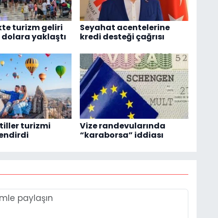
kte turizm geliri
Seyahat acentelerine
r dolara yaklaştı
kredi desteği çağrısı
iller turizmi
Vize randevularında
endirdi
“karaborsa” iddiası