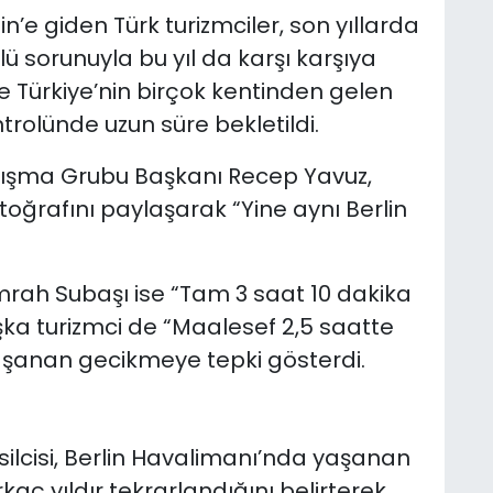
n’e giden Türk turizmciler, son yıllarda
 sorunuyla bu yıl da karşı karşıya
e Türkiye’nin birçok kentinden gelen
trolünde uzun süre bekletildi.
lışma Grubu Başkanı Recep Yavuz,
ğrafını paylaşarak “Yine aynı Berlin
Emrah Subaşı ise “Tam 3 saat 10 dakika
şka turizmci de “Maalesef 2,5 saatte
yaşanan gecikmeye tepki gösterdi.
silcisi, Berlin Havalimanı’nda yaşanan
aç yıldır tekrarlandığını belirterek,