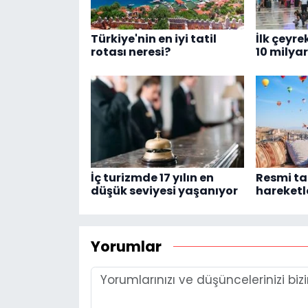
Türkiye'nin en iyi tatil
İlk çeyre
rotası neresi?
10 milya
İç turizmde 17 yılın en
Resmi tat
düşük seviyesi yaşanıyor
hareketl
Yorumlar