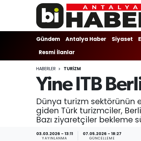
Gündem
Gündem
Muratpaşa Nöbetçi Eczaneler
Gündem
Antalya Haber
Siyaset
Antalya Haber
Antalya Haber
Muratpaşa Hava Durumu
Resmi İlanlar
Siyaset
Siyaset
Muratpaşa Trafik Yoğunluk Haritası
HABERLER
TURIZM
Ekonomi
Eğitim
Süper Lig Puan Durumu ve Fikstür
Yine ITB Ber
Video
Ekonomi
Tüm Manşetler
Dünya turizm sektörünün e
Eğitim
Kültür-sanat
Son Dakika Haberleri
giden Türk turizmciler, Ber
Bazı ziyaretçiler bekleme s
Kültür-sanat
Sağlık
Haber Arşivi
03.03.2026 - 13:11
07.05.2026 - 18:27
Sağlık
Spor
YAYINLANMA
GÜNCELLEME