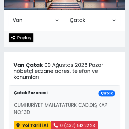
Spor
Teknoloji
Teknoloji
Yaşam
Paylaş
Resmi İlanlar
Künye
Gizlilik Sözleşmesi
Van
Çatak
09 Ağustos 2026 Pazar
İletişim
nöbetçi eczane adres, telefon ve
konumları
Çatak Eczanesi
Çatak
CUMHURİYET MAH.ATATÜRK CAD.DIŞ KAPI
NO:13D
Yol Tarifi Al
0 (432) 512 22 23