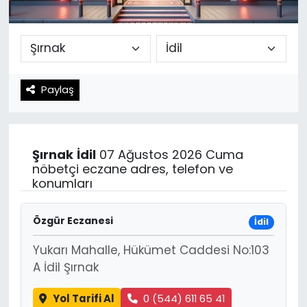
Spor
Teknoloji
Teknoloji
Yaşam
Paylaş
Resmi İlanlar
Künye
Gizlilik Sözleşmesi
Şırnak
İdil
07 Ağustos 2026 Cuma
İletişim
nöbetçi eczane adres, telefon ve
konumları
Özgür Eczanesi
İdil
Yukarı Mahalle, Hükümet Caddesi No:103
A İdil Şırnak
Yol Tarifi Al
0 (544) 611 65 41