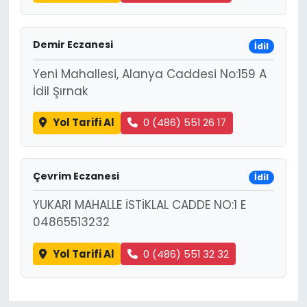
Demir Eczanesi
İdil
Yeni Mahallesi, Alanya Caddesi No:159 A
İdil Şırnak
Yol Tarifi Al
0 (486) 551 26 17
Çevrim Eczanesi
İdil
YUKARI MAHALLE İSTİKLAL CADDE NO:1 E
04865513232
Yol Tarifi Al
0 (486) 551 32 32