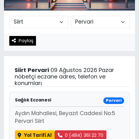
Spor
Teknoloji
Teknoloji
Yaşam
Paylaş
Resmi İlanlar
Künye
Gizlilik Sözleşmesi
Siirt
Pervari
09 Ağustos 2026 Pazar
İletişim
nöbetçi eczane adres, telefon ve
konumları
Sağlık Eczanesi
Pervari
Aydın Mahallesi, Beyazıt Caddesi No:5
Pervari Siirt
Yol Tarifi Al
0 (484) 361 22 70