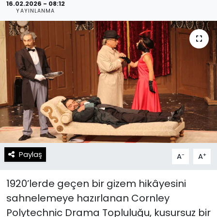
16.02.2026 - 08:12
YAYINLANMA
Spor
Teknoloji
Teknoloji
Yaşam
Resmi İlanlar
Künye
Gizlilik Sözleşmesi
İletişim
Paylaş
-
+
A
A
1920’lerde geçen bir gizem hikâyesini
sahnelemeye hazırlanan Cornley
Polytechnic Drama Topluluğu, kusursuz bir