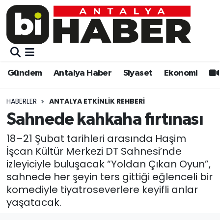
Gündem
Gündem
Muratpaşa Nöbetçi Eczaneler
Antalya Haber
Antalya Haber
Muratpaşa Hava Durumu
Gündem
Antalya Haber
Siyaset
Ekonomi
Siyaset
Siyaset
Muratpaşa Trafik Yoğunluk Haritası
HABERLER
ANTALYA ETKINLIK REHBERI
Ekonomi
Eğitim
Süper Lig Puan Durumu ve Fikstür
Sahnede kahkaha fırtınası
Video
Ekonomi
Tüm Manşetler
18–21 Şubat tarihleri arasında Haşim
İşcan Kültür Merkezi DT Sahnesi’nde
Eğitim
Kültür-sanat
Son Dakika Haberleri
izleyiciyle buluşacak “Yoldan Çıkan Oyun”,
sahnede her şeyin ters gittiği eğlenceli bir
Kültür-sanat
Sağlık
Haber Arşivi
komediyle tiyatroseverlere keyifli anlar
yaşatacak.
Sağlık
Spor