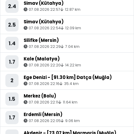
Simav (Kütahya)
2.4
07.08.2026 22:57
12.87 km
Simav (Kütahya)
2.5
07.08.2026 22:54
12.09 km
Silifke (Mersin)
1.4
07.08.2026 22:29
7.04 km
Kale (Malatya)
1.7
07.08.2026 22:20
14.22 km
Ege Denizi - [91.30 km] Datça (Muğla)
2
07.08.2026 22:16
35.4 km
Merkez (Bolu)
1.5
07.08.2026 22:11
11.64 km
Erdemli (Mersin)
1.7
07.08.2026 22:05
9.06 km
Akdeniz - [73.07 km] Marmaris (Muğla)