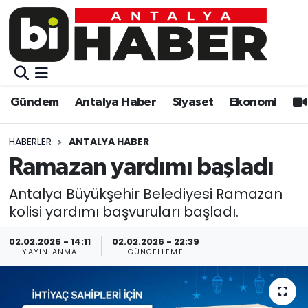
Gündem
Gündem
Muratpaşa Nöbetçi Eczaneler
Antalya Haber
Antalya Haber
Muratpaşa Hava Durumu
Gündem
Antalya Haber
Siyaset
Ekonomi
Siyaset
Siyaset
Muratpaşa Trafik Yoğunluk Haritası
HABERLER
ANTALYA HABER
Ekonomi
Eğitim
Süper Lig Puan Durumu ve Fikstür
Ramazan yardımı başladı
Video
Ekonomi
Tüm Manşetler
Antalya Büyükşehir Belediyesi Ramazan
kolisi yardımı başvuruları başladı.
Eğitim
Kültür-sanat
Son Dakika Haberleri
02.02.2026 - 14:11
02.02.2026 - 22:39
YAYINLANMA
GÜNCELLEME
Kültür-sanat
Sağlık
Haber Arşivi
Sağlık
Spor