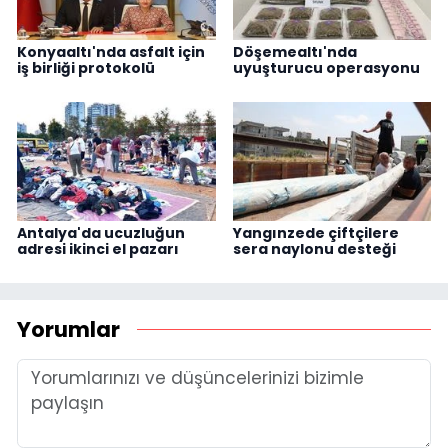
Konyaaltı'nda asfalt için
Döşemealtı'nda
iş birliği protokolü
uyuşturucu operasyonu
Antalya'da ucuzluğun
Yangınzede çiftçilere
adresi ikinci el pazarı
sera naylonu desteği
Yorumlar