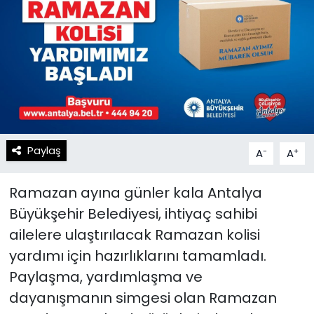
Spor
Teknoloji
Teknoloji
Yaşam
Resmi İlanlar
Künye
Gizlilik Sözleşmesi
Paylaş
-
+
A
A
İletişim
Ramazan ayına günler kala Antalya
Büyükşehir Belediyesi, ihtiyaç sahibi
ailelere ulaştırılacak Ramazan kolisi
yardımı için hazırlıklarını tamamladı.
Paylaşma, yardımlaşma ve
dayanışmanın simgesi olan Ramazan