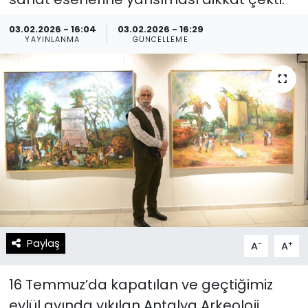
Spor
Teknoloji
03.02.2026 - 16:04
03.02.2026 - 16:29
YAYINLANMA
GÜNCELLEME
Teknoloji
Yaşam
Resmi İlanlar
Künye
Gizlilik Sözleşmesi
İletişim
Paylaş
-
+
A
A
16 Temmuz’da kapatılan ve geçtiğimiz
eylül ayında yıkılan Antalya Arkeoloji