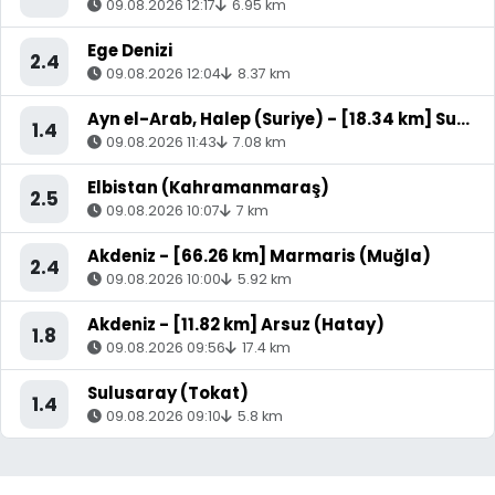
09.08.2026 12:17
6.95 km
Ege Denizi
2.4
09.08.2026 12:04
8.37 km
Ayn el-Arab, Halep (Suriye) - [18.34 km] Suruç (Şanlıurfa)
1.4
09.08.2026 11:43
7.08 km
Elbistan (Kahramanmaraş)
2.5
09.08.2026 10:07
7 km
Akdeniz - [66.26 km] Marmaris (Muğla)
2.4
09.08.2026 10:00
5.92 km
Akdeniz - [11.82 km] Arsuz (Hatay)
1.8
09.08.2026 09:56
17.4 km
Sulusaray (Tokat)
1.4
09.08.2026 09:10
5.8 km