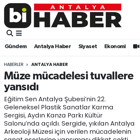
Gündem
Gündem
Muratpaşa Nöbetçi Eczaneler
Antalya Haber
Antalya Haber
Muratpaşa Hava Durumu
Gündem
Antalya Haber
Siyaset
Ekonomi
Siyaset
Siyaset
Muratpaşa Trafik Yoğunluk Haritası
HABERLER
ANTALYA HABER
Ekonomi
Eğitim
Süper Lig Puan Durumu ve Fikstür
Müze mücadelesi tuvallere
yansıdı
Video
Ekonomi
Tüm Manşetler
Eğitim Sen Antalya Şubesi’nin 22.
Eğitim
Kültür-sanat
Son Dakika Haberleri
Geleneksel Plastik Sanatlar Karma
Sergisi, Aydın Kanza Parkı Kültür
Kültür-sanat
Sağlık
Haber Arşivi
Salonu’nda açıldı. Sergide, yıkılan Antalya
Arkeoloji Müzesi için verilen mücadelenin
Sağlık
Spor
sanat eserlerine yansıması dikkat çekti.