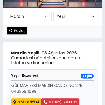
Spor
Teknoloji
Teknoloji
Yaşam
Paylaş
Resmi İlanlar
Künye
Gizlilik Sözleşmesi
Mardin
Yeşilli
08 Ağustos 2026
İletişim
Cumartesi nöbetçi eczane adres,
telefon ve konumları
Yeşilli Eczanesi
Yeşilli
GÜL MAH ESKİ MARDİN CADDE NO:37B
04825911099
Yol Tarifi Al
0 (482) 591 10 99