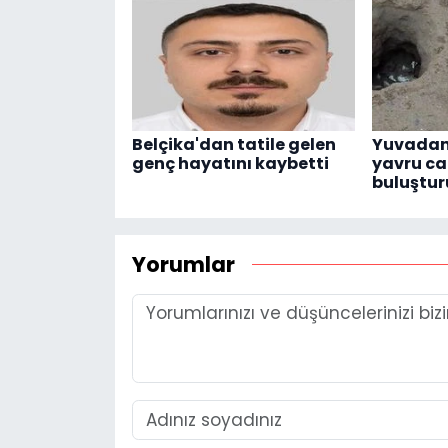
Belçika'dan tatile gelen
Yuvadan
genç hayatını kaybetti
yavru ca
buluştur
Yorumlar