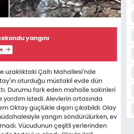
cekondu yangını
le
 uzaklıktaki Çaltı Mahallesi'nde
ay'ın oturduğu müstakil evde dün
ktı. Durumu fark eden mahalle sakinleri
 yardım istedi. Alevlerin ortasında
m Oktay güçlükle dışarı çıkabildi. Olay
 müdahalesiyle yangın söndürülürken, ev
dı. Vücudunun çeşitli yerlerinden