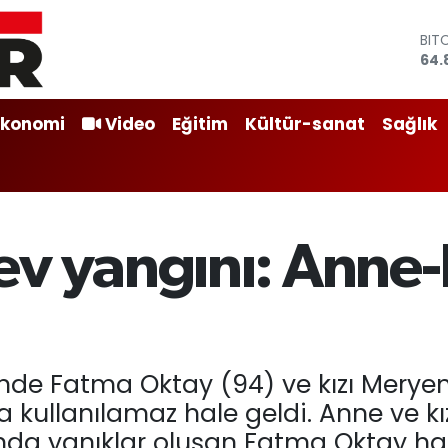
BIT
64.
DO
47,
EU
Ekonomi
Video
Eğitim
Kültür-sanat
Sağlık
55,
STE
64,
GRA
666
BİS
ev yangını: Anne
13.
inde Fatma Oktay (94) ve kızı Merye
kullanılamaz hale geldi. Anne ve kız
nda yanıklar oluşan Fatma Oktay has