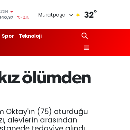
COIN
°
32
Muratpaşa
840,97
%-0.15
LAR
7436
%0.18
RO
Spor
Teknoloji
2510
%0.32
RLİN
4811
%0.38
M ALTIN
0.55
%0
T100
-kız ölümden
779
%-14
m Oktay'ın (75) oturduğu
ı, alevlerin arasından
tanede tedaviye alındı.