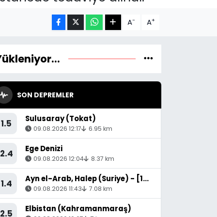
-
+
A
A
Yükleniyor...
SON DEPREMLER
Sulusaray (Tokat)
1.5
09.08.2026 12:17
6.95 km
Ege Denizi
2.4
09.08.2026 12:04
8.37 km
Ayn el-Arab, Halep (Suriye) - [18.34 km] Suruç (Şanlıurfa)
1.4
09.08.2026 11:43
7.08 km
Elbistan (Kahramanmaraş)
2.5