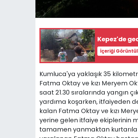
Kepez'de ge
İçeriği Görüntü
Kumluca'ya yaklaşık 35 kilometre
Fatma Oktay ve kızı Meryem Okt
saat 21.30 sıralarında yangın çı
yardıma koşarken, itfaiyeden de
kalan Fatma Oktay ve kızı Merye
yerine gelen itfaiye ekiplerinin
tamamen yanmaktan kurtarılama