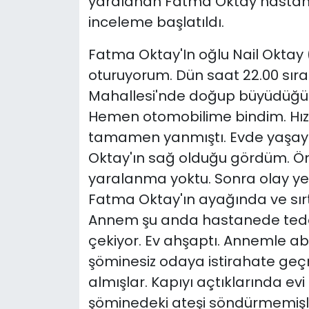
yaralanan Fatma Oktay hastanede
inceleme başlatıldı.
Fatma Oktay'In oğlu Nail Oktay 
oturuyorum. Dün saat 22.00 sıral
Mahallesi'nde doğup büyüdüğüm 
Hemen otomobilime bindim. Hız
tamamen yanmıştı. Evde yaş
Oktay'ın sağ olduğu gördüm. 
yaralanma yoktu. Sonra olay ye
Fatma Oktay'ın ayağında ve sırt
Annem şu anda hastanede tedav
çekiyor. Ev ahşaptı. Annemle 
şöminesiz odaya istirahate ge
almışlar. Kapıyı açtıklarında evi
şöminedeki ateşi söndürmemişle