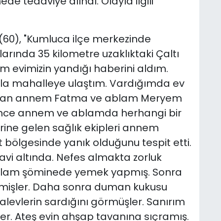
 tedaviye alındı. Olayla ilgili
(60), "Kumluca ilçe merkezinde
arında 35 kilometre uzaklıktaki Çaltı
evimizin yandığı haberini aldım.
la mahalleye ulaştım. Vardığımda ev
ayan annem Fatma ve ablam Meryem
Önce annem ve ablamda herhangi bir
rine gelen sağlık ekipleri annem
 bölgesinde yanık olduğunu tespit etti.
i altında. Nefes almakta zorluk
ablam şöminede yemek yapmış. Sonra
çmişler. Daha sonra duman kukusu
 alevlerin sardığını görmüşler. Sanırım
r. Ateş evin ahşap tavanına sıçramış.