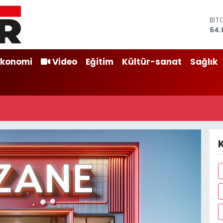
BIT
64.
DO
47,
EU
Ekonomi
Video
Eğitim
Kültür-sanat
Sağlık
55,
STE
64,
GRA
651
BİS
13.