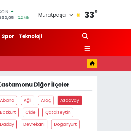
°
COIN
33
Muratpaşa
602,05
%0.69
LAR
5986
%0.06
RO
Spor
Teknoloji
0700
%0.1
RLİN
2438
%0.21
M ALTIN
3.94
%0.32
T100
768
%48
Kastamonu Diğer İlçeler
Abana
Ağli
Araç
Azdavay
Bozkurt
Cide
Çatalzeytin
Daday
Devrekani
Doğanyurt