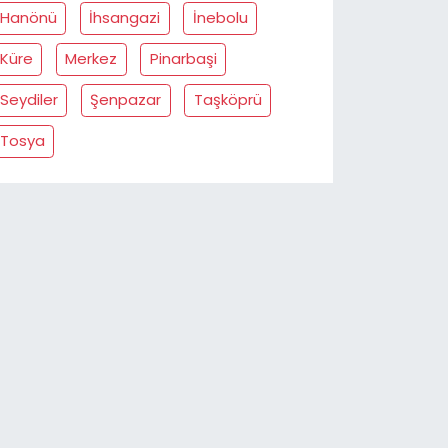
Hanönü
İhsangazi
İnebolu
Küre
Merkez
Pinarbaşi
Seydiler
Şenpazar
Taşköprü
Tosya