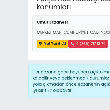
konumları
Umut Eczanesi
MERKEZ MAH. CUMHURİYET CAD. NO:2
Yol Tarifi Al
0 (366) 717 13 70
Her eczane gece boyunca açık olmaya
kalabilir veya beklenmedik durumlar
yola çıkmadan önce eczanenin açık o
iyi bir fikir olacaktır.