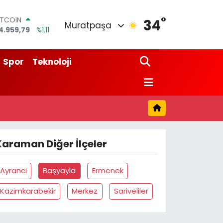
°
ITCOIN
34
Muratpaşa
4.959,79
%1.11
OLAR
7,7436
%0.18
URO
Spor
Teknoloji
5,2510
%0.32
TERLİN
4,4811
%0.38
RAM ALTIN
660.55
%0.03
İST100
3.779
%-14
Karaman Diğer İlçeler
Ayranci
Başyayla
Ermenek
Kazimkarabekir
Merkez
Sariveliler