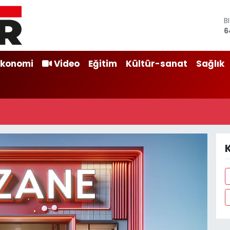
B
6
D
4
E
Ekonomi
Video
Eğitim
Kültür-sanat
Sağlık
5
S
6
G
6
B
1