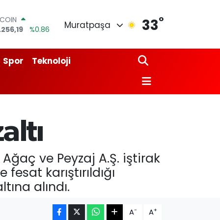
°
TCOIN
33
Muratpaşa
.256,19
%0.86
LAR
,5785
%0.1
RO
Spor
Teknoloji
,9297
%0.14
ERLİN
,0850
%0.14
AM ALTIN
84.71
%2.45
ST100
altı
.688
%0
Ağaç ve Peyzaj A.Ş. iştirak
 fesat karıştırıldığı
tına alındı.
-
+
A
A