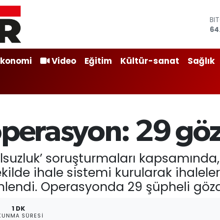
BI
64
DO
47
EU
Ekonomi
Video
Eğitim
Kültür-sanat
Sağlık
54
ST
64
GR
63
Bİ
operasyon: 29 göz
13
olsuzluk’ soruşturmaları kapsamında, 
kilde ihale sistemi kurularak ihalelere
lendi. Operasyonda 29 şüpheli gözal
1 DK
KUNMA SÜRESI