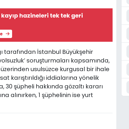
kayıp hazineleri tek tek geri
le
ı tarafından İstanbul Büyükşehir
‘yolsuzluk’ soruşturmaları kapsamında,
ti üzerinden usulsüzce kurgusal bir ihale
sat karıştırıldığı iddialarına yönelik
30 şüpheli hakkında gözaltı kararı
ına alınırken, 1 şüphelinin ise yurt