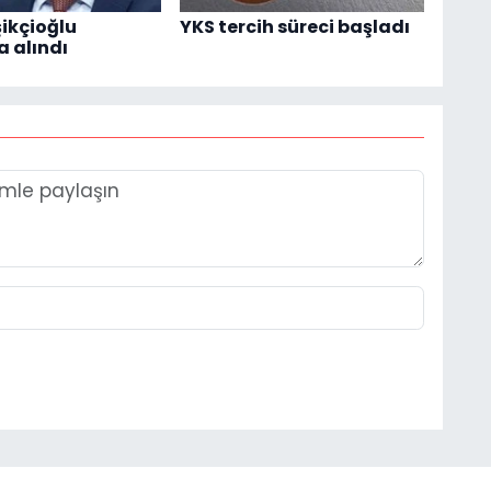
şikçioğlu
YKS tercih süreci başladı
a alındı