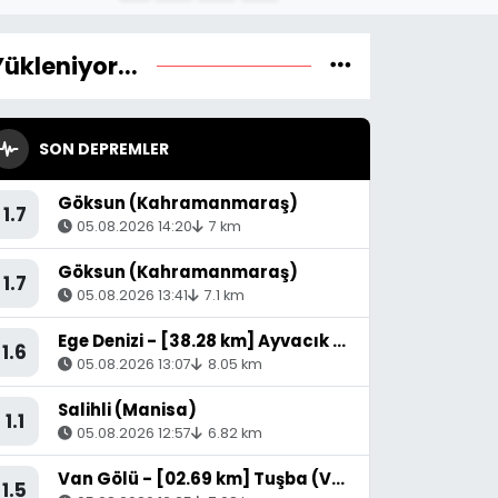
Yükleniyor...
SON DEPREMLER
Göksun (Kahramanmaraş)
1.7
05.08.2026 14:20
7 km
Göksun (Kahramanmaraş)
1.7
05.08.2026 13:41
7.1 km
Ege Denizi - [38.28 km] Ayvacık (Çanakkale)
1.6
05.08.2026 13:07
8.05 km
Salihli (Manisa)
1.1
05.08.2026 12:57
6.82 km
Van Gölü - [02.69 km] Tuşba (Van)
1.5