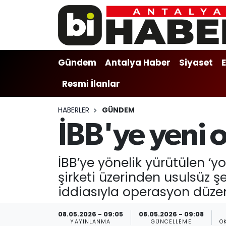
Gündem
Gündem
Muratpaşa Nöbetçi Eczaneler
Gündem
Antalya Haber
Siyaset
Antalya Haber
Antalya Haber
Muratpaşa Hava Durumu
Resmi İlanlar
Siyaset
Siyaset
Muratpaşa Trafik Yoğunluk Haritası
HABERLER
GÜNDEM
Ekonomi
Eğitim
Süper Lig Puan Durumu ve Fikstür
İBB'ye yeni 
Video
Ekonomi
Tüm Manşetler
İBB’ye yönelik yürütülen ‘y
Eğitim
Kültür-sanat
Son Dakika Haberleri
şirketi üzerinden usulsüz şe
iddiasıyla operasyon düzen
Kültür-sanat
Sağlık
Haber Arşivi
08.05.2026 - 09:05
08.05.2026 - 09:08
Sağlık
Spor
YAYINLANMA
GÜNCELLEME
O