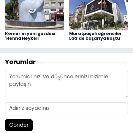
Kemer'in yeni gözdesi
Muratpaşalı öğrenciler
'Henna Heykeli'
LGS'de başarıya koştu
Yorumlar
Gönder