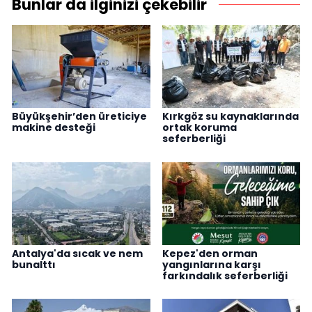
Bunlar da ilginizi çekebilir
Büyükşehir’den üreticiye
Kırkgöz su kaynaklarında
makine desteği
ortak koruma
seferberliği
Antalya'da sıcak ve nem
Kepez'den orman
bunalttı
yangınlarına karşı
farkındalık seferberliği