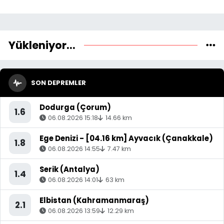
Yükleniyor...
SON DEPREMLER
Dodurga (Çorum)
1.6
06.08.2026 15:18
14.66 km
Ege Denizi - [04.16 km] Ayvacık (Çanakkale)
1.8
06.08.2026 14:55
7.47 km
Serik (Antalya)
1.4
06.08.2026 14:01
63 km
Elbistan (Kahramanmaraş)
2.1
06.08.2026 13:59
12.29 km