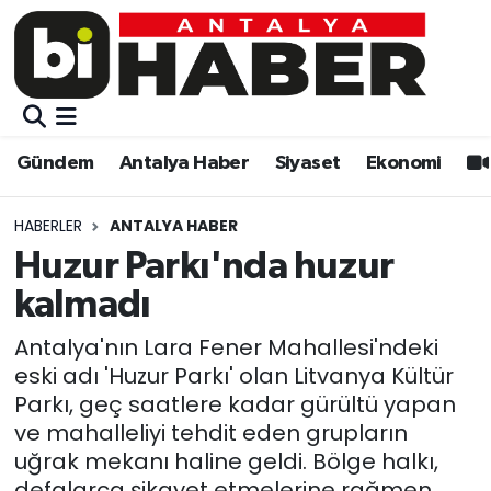
Gündem
Gündem
Muratpaşa Nöbetçi Eczaneler
Antalya Haber
Antalya Haber
Muratpaşa Hava Durumu
Gündem
Antalya Haber
Siyaset
Ekonomi
Siyaset
Siyaset
Muratpaşa Trafik Yoğunluk Haritası
HABERLER
ANTALYA HABER
Ekonomi
Eğitim
Süper Lig Puan Durumu ve Fikstür
Huzur Parkı'nda huzur
kalmadı
Video
Ekonomi
Tüm Manşetler
Antalya'nın Lara Fener Mahallesi'ndeki
Eğitim
Kültür-sanat
Son Dakika Haberleri
eski adı 'Huzur Parkı' olan Litvanya Kültür
Parkı, geç saatlere kadar gürültü yapan
Kültür-sanat
Sağlık
Haber Arşivi
ve mahalleliyi tehdit eden grupların
uğrak mekanı haline geldi. Bölge halkı,
Sağlık
Spor
defalarca şikayet etmelerine rağmen