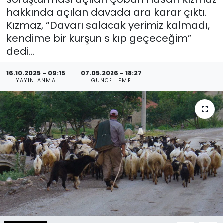
hakkında açılan davada ara karar çıktı.
Spor
Teknoloji
Kızmaz, “Davarı salacak yerimiz kalmadı,
kendime bir kurşun sıkıp geçeceğim”
Teknoloji
Yaşam
dedi…
Resmi İlanlar
Künye
16.10.2025 - 09:15
07.05.2026 - 18:27
YAYINLANMA
GÜNCELLEME
Gizlilik Sözleşmesi
İletişim