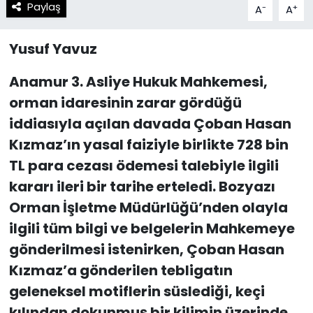
Paylaş
-
+
A
A
Yusuf Yavuz
Anamur 3. Asliye Hukuk Mahkemesi,
orman idaresinin zarar gördüğü
iddiasıyla açılan davada Çoban Hasan
Kızmaz’ın yasal faiziyle birlikte 728 bin
TL para cezası ödemesi talebiyle ilgili
kararı ileri bir tarihe erteledi. Bozyazı
Orman İşletme Müdürlüğü’nden olayla
ilgili tüm bilgi ve belgelerin Mahkemeye
gönderilmesi istenirken, Çoban Hasan
Kızmaz’a gönderilen tebligatın
geleneksel motiflerin süslediği, keçi
kılından dokunmuş bir kilimin üzerinde