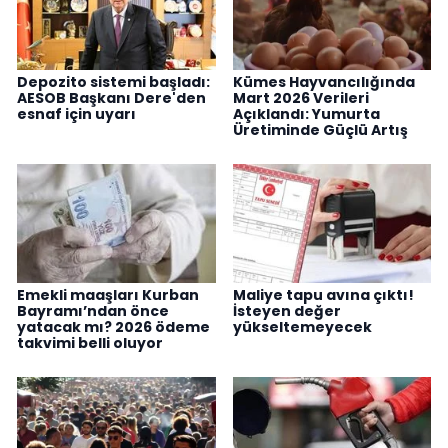
Depozito sistemi başladı:
Kümes Hayvancılığında
AESOB Başkanı Dere'den
Mart 2026 Verileri
esnaf için uyarı
Açıklandı: Yumurta
Üretiminde Güçlü Artış
Emekli maaşları Kurban
Maliye tapu avına çıktı!
Bayramı’ndan önce
İsteyen değer
yatacak mı? 2026 ödeme
yükseltemeyecek
takvimi belli oluyor