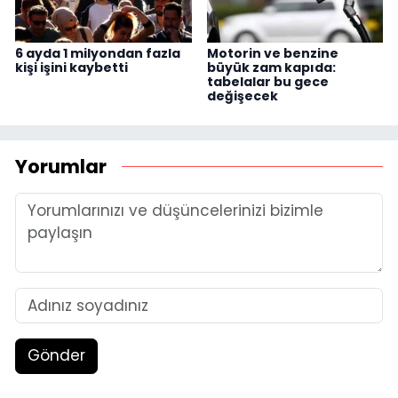
6 ayda 1 milyondan fazla
Motorin ve benzine
kişi işini kaybetti
büyük zam kapıda:
tabelalar bu gece
değişecek
Yorumlar
Gönder