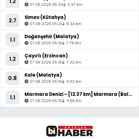
1.2
07.08.2026 05:34
6.97 km
Simav (Kütahya)
2.7
07.08.2026 05:21
6.34 km
Doğanşehir (Malatya)
1.1
07.08.2026 05:19
7.76 km
Çayırlı (Erzincan)
1.2
07.08.2026 05:18
7.32 km
Kale (Malatya)
0.8
07.08.2026 05:15
9.92 km
Marmara Denizi - [12.37 km] Marmara (Balıkesir)
1.1
07.08.2026 05:10
11.98 km