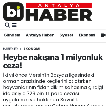
Gündem
Gündem
Muratpaşa Nöbetçi Eczaneler
Antalya Haber
Antalya Haber
Muratpaşa Hava Durumu
Gündem
Antalya Haber
Siyaset
Ekonomi
Siyaset
Siyaset
Muratpaşa Trafik Yoğunluk Haritası
HABERLER
EKONOMI
Ekonomi
Eğitim
Süper Lig Puan Durumu ve Fikstür
Heybe nakışına 1 milyonluk
ceza!
Video
Ekonomi
Tüm Manşetler
İki yıl önce Mersin’in Bozyazı ilçesindeki
Eğitim
Kültür-sanat
Son Dakika Haberleri
orman arazisinde keçilerini otlatırken
hayvanlarının fidan dikim sahasına girdiği
Kültür-sanat
Sağlık
Haber Arşivi
iddiasıyla 728 bin TL para cezası
uygulanan ve hakkında Savcılık
Sağlık
Spor
soruşturması açılan Çoban Hasan Kızmaz