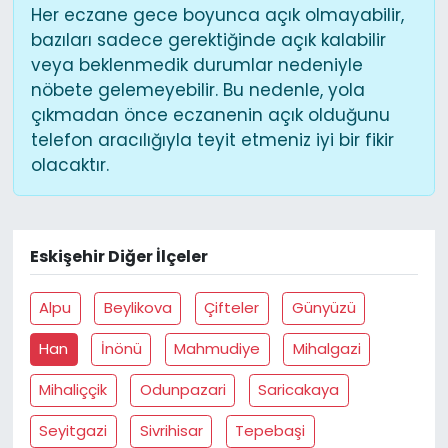
Her eczane gece boyunca açık olmayabilir,
bazıları sadece gerektiğinde açık kalabilir
veya beklenmedik durumlar nedeniyle
nöbete gelemeyebilir. Bu nedenle, yola
çıkmadan önce eczanenin açık olduğunu
telefon aracılığıyla teyit etmeniz iyi bir fikir
olacaktır.
Eskişehir Diğer İlçeler
Alpu
Beylikova
Çifteler
Günyüzü
Han
İnönü
Mahmudiye
Mihalgazi
Mihaliççik
Odunpazari
Saricakaya
Seyitgazi
Sivrihisar
Tepebaşi