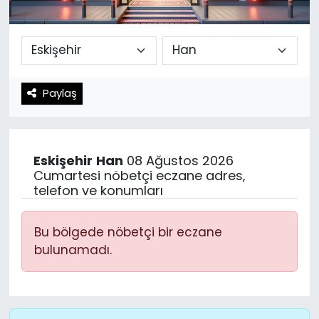
Spor
Teknoloji
Teknoloji
Yaşam
Paylaş
Resmi İlanlar
Künye
Gizlilik Sözleşmesi
Eskişehir
Han
08 Ağustos 2026
İletişim
Cumartesi nöbetçi eczane adres,
telefon ve konumları
Bu bölgede nöbetçi bir eczane
bulunamadı.