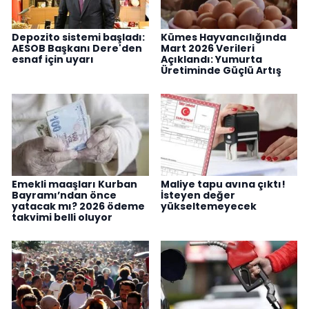
Depozito sistemi başladı:
Kümes Hayvancılığında
AESOB Başkanı Dere'den
Mart 2026 Verileri
esnaf için uyarı
Açıklandı: Yumurta
Üretiminde Güçlü Artış
Emekli maaşları Kurban
Maliye tapu avına çıktı!
Bayramı’ndan önce
İsteyen değer
yatacak mı? 2026 ödeme
yükseltemeyecek
takvimi belli oluyor