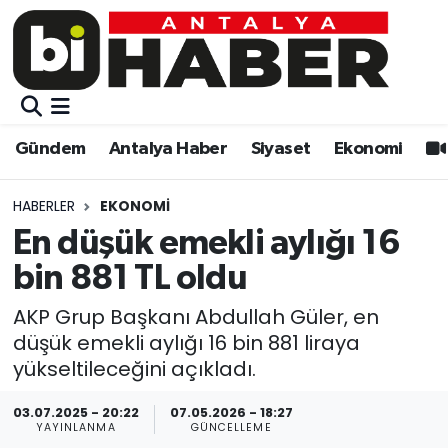
Gündem
Gündem
Muratpaşa Nöbetçi Eczaneler
Antalya Haber
Antalya Haber
Muratpaşa Hava Durumu
Gündem
Antalya Haber
Siyaset
Ekonomi
Siyaset
Siyaset
Muratpaşa Trafik Yoğunluk Haritası
HABERLER
EKONOMI
Ekonomi
Eğitim
Süper Lig Puan Durumu ve Fikstür
En düşük emekli aylığı 16
bin 881 TL oldu
Video
Ekonomi
Tüm Manşetler
AKP Grup Başkanı Abdullah Güler, en
Eğitim
Kültür-sanat
Son Dakika Haberleri
düşük emekli aylığı 16 bin 881 liraya
yükseltileceğini açıkladı.
Kültür-sanat
Sağlık
Haber Arşivi
03.07.2025 - 20:22
07.05.2026 - 18:27
YAYINLANMA
GÜNCELLEME
Sağlık
Spor