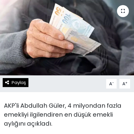
Spor
Teknoloji
Teknoloji
Yaşam
Resmi İlanlar
Künye
Gizlilik Sözleşmesi
İletişim
Paylaş
-
+
A
A
AKP'li Abdullah Güler, 4 milyondan fazla
emekliyi ilgilendiren en düşük emekli
aylığını açıkladı.