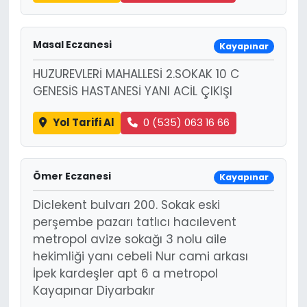
Masal Eczanesi
Kayapınar
HUZUREVLERİ MAHALLESİ 2.SOKAK 10 C
GENESİS HASTANESİ YANI ACİL ÇIKIŞI
Yol Tarifi Al
0 (535) 063 16 66
Ömer Eczanesi
Kayapınar
Diclekent bulvarı 200. Sokak eski
perşembe pazarı tatlıcı hacılevent
metropol avize sokağı 3 nolu aile
hekimliği yanı cebeli Nur cami arkası
İpek kardeşler apt 6 a metropol
Kayapınar Diyarbakır