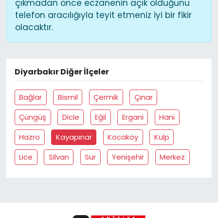
çıkmadan önce eczanenin açık olduğunu
telefon aracılığıyla teyit etmeniz iyi bir fikir
olacaktır.
Diyarbakır Diğer İlçeler
Bağlar
Bismil
Çermik
Çınar
Çüngüş
Dicle
Eğil
Ergani
Hani
Hazro
Kayapınar
Kocaköy
Kulp
Lice
Silvan
Sur
Yenişehir
Merkez