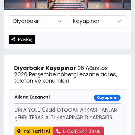
Spor
Teknoloji
Teknoloji
Yaşam
Paylaş
Resmi İlanlar
Künye
Gizlilik Sözleşmesi
Diyarbakır
Kayapınar
06 Ağustos
İletişim
2026 Perşembe nöbetçi eczane adres,
telefon ve konumları
Alican Eczanesi
Kayapınar
URFA YOLU ÜZERİ OTOGAR ARKASI TANLAR
ŞEHRİ TERAS ALTI KAYAPINAR DİYARBAKIR
Yol Tarifi Al
0 (531) 247 08 08