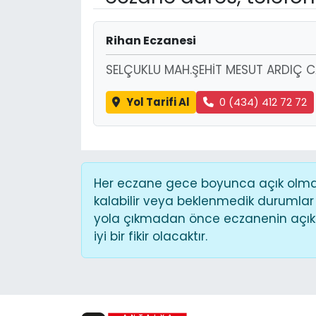
Rihan Eczanesi
SELÇUKLU MAH.ŞEHİT MESUT ARDIÇ 
Yol Tarifi Al
0 (434) 412 72 72
Her eczane gece boyunca açık olmaya
kalabilir veya beklenmedik durumlar
yola çıkmadan önce eczanenin açık o
iyi bir fikir olacaktır.