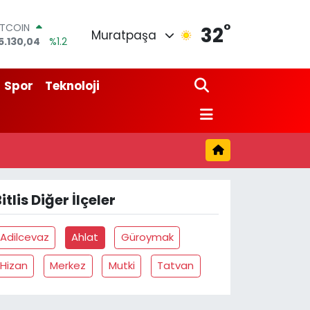
°
ITCOIN
32
Muratpaşa
5.130,04
%1.2
OLAR
7,7106
%0.17
URO
Spor
Teknoloji
5,1652
%0.27
TERLİN
4,4046
%0.35
RAM ALTIN
618.49
%2.12
İST100
3.773
%-19
itlis Diğer İlçeler
Adilcevaz
Ahlat
Güroymak
Hizan
Merkez
Mutki
Tatvan