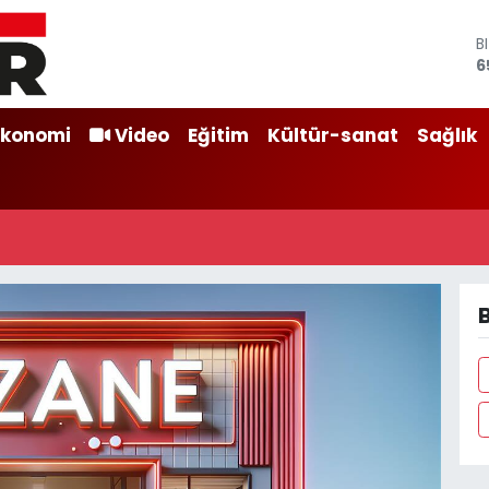
B
6
D
4
E
Ekonomi
Video
Eğitim
Kültür-sanat
Sağlık
5
S
6
G
6
B
1
B