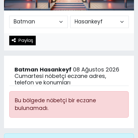
Spor
Teknoloji
Teknoloji
Yaşam
Paylaş
Resmi İlanlar
Künye
Gizlilik Sözleşmesi
Batman
Hasankeyf
08 Ağustos 2026
İletişim
Cumartesi nöbetçi eczane adres,
telefon ve konumları
Bu bölgede nöbetçi bir eczane
bulunamadı.