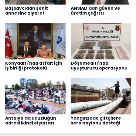
Başsavcıdan şehit
ANSİAD'dan güven ve
annesine ziyaret
üretim çağrısı
Konyaaltı'nda asfalt için
Döşemealtı'nda
iş birliği protokolü
uyuşturucu operasyonu
Antalya'da ucuzluğun
Yangınzede çiftçilere
adresi ikinci el pazarı
sera naylonu desteği