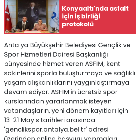
Konyaaltı'nda asfalt
için iş birliği
protokolü
Antalya Büyükşehir Belediyesi Gençlik ve
Spor Hizmetleri Dairesi Başkanlığı
bünyesinde hizmet veren ASFİM, kent
sakinlerini sporla buluşturmaya ve sağlıklı
yaşam alışkanlıklarını yaygınlaştırmaya
devam ediyor. ASFİM’in ücretsiz spor
kurslarından yararlanmak isteyen
vatandaşların, yeni dönem kayıtları için
13-21 Mayıs tarihleri arasında
'genclikspor.antalya.bel.tr' adresi
üzerinden online başvuru yapmaları