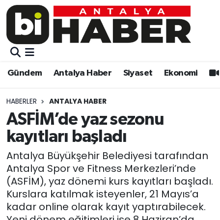
Gündem
Gündem
Muratpaşa Nöbetçi Eczaneler
Antalya Haber
Antalya Haber
Muratpaşa Hava Durumu
Gündem
Antalya Haber
Siyaset
Ekonomi
Siyaset
Siyaset
Muratpaşa Trafik Yoğunluk Haritası
HABERLER
ANTALYA HABER
Ekonomi
Eğitim
Süper Lig Puan Durumu ve Fikstür
ASFİM’de yaz sezonu
kayıtları başladı
Video
Ekonomi
Tüm Manşetler
Antalya Büyükşehir Belediyesi tarafından
Eğitim
Kültür-sanat
Son Dakika Haberleri
Antalya Spor ve Fitness Merkezleri’nde
(ASFİM), yaz dönemi kurs kayıtları başladı.
Kültür-sanat
Sağlık
Haber Arşivi
Kurslara katılmak isteyenler, 21 Mayıs’a
kadar online olarak kayıt yaptırabilecek.
Sağlık
Spor
Yeni dönem eğitimleri ise 8 Haziran’da