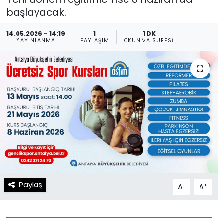
başlayacak.
Spor
Teknoloji
14.05.2026 - 14:19
1
1 DK
Teknoloji
Yaşam
YAYINLANMA
PAYLAŞIM
OKUNMA SÜRESI
Resmi İlanlar
Künye
Gizlilik Sözleşmesi
İletişim
Paylaş
-
+
A
A