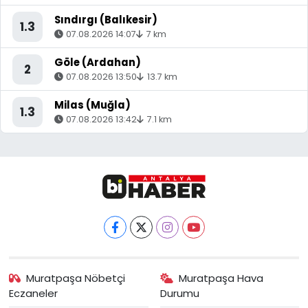
Sındırgı (Balıkesir)
1.3
07.08.2026 14:07
7 km
Göle (Ardahan)
2
07.08.2026 13:50
13.7 km
Milas (Muğla)
1.3
07.08.2026 13:42
7.1 km
Muratpaşa Nöbetçi
Muratpaşa Hava
Eczaneler
Durumu