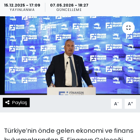
15.12.2025 - 17:09
07.05.2026 - 18:27
YAYINLANMA
GÜNCELLEME
Spor
Teknoloji
Teknoloji
Yaşam
Resmi İlanlar
Künye
Gizlilik Sözleşmesi
İletişim
Paylaş
-
+
A
A
Türkiye’nin önde gelen ekonomi ve finans
buluşmalarından 5. Finansın Geleceği