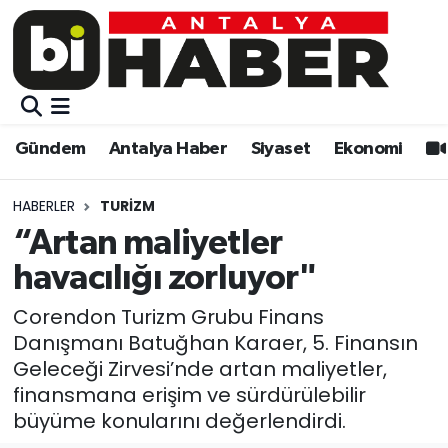
Gündem
Gündem
Muratpaşa Nöbetçi Eczaneler
Antalya Haber
Antalya Haber
Muratpaşa Hava Durumu
Gündem
Antalya Haber
Siyaset
Ekonomi
Siyaset
Siyaset
Muratpaşa Trafik Yoğunluk Haritası
HABERLER
TURIZM
Ekonomi
Eğitim
Süper Lig Puan Durumu ve Fikstür
“Artan maliyetler
havacılığı zorluyor"
Video
Ekonomi
Tüm Manşetler
Corendon Turizm Grubu Finans
Eğitim
Kültür-sanat
Son Dakika Haberleri
Danışmanı Batuğhan Karaer, 5. Finansın
Geleceği Zirvesi’nde artan maliyetler,
Kültür-sanat
Sağlık
Haber Arşivi
finansmana erişim ve sürdürülebilir
büyüme konularını değerlendirdi.
Sağlık
Spor