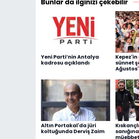
Bunlar da ilginizi çekebilir
Yeni Parti’nin Antalya
Kepez'in
kadrosu açıklandı
sünnet ş
Ağustos'
Altın Portakal'da jüri
Kıskançl
koltuğunda Derviş Zaim
sanığına 
müebbe