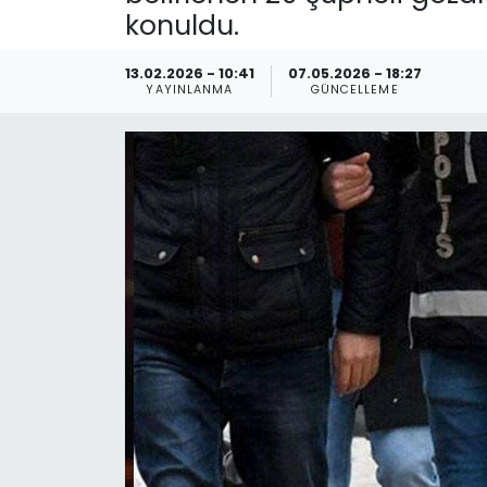
konuldu.
Spor
Teknoloji
13.02.2026 - 10:41
07.05.2026 - 18:27
Teknoloji
Yaşam
YAYINLANMA
GÜNCELLEME
Resmi İlanlar
Künye
Gizlilik Sözleşmesi
İletişim