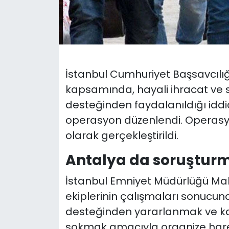
İstanbul Cumhuriyet Başsavcılı
kapsamında, hayali ihracat ve 
desteğinden faydalanıldığı iddia
operasyon düzenlendi. Operas
olarak gerçekleştirildi.
Antalya da soruştu
İstanbul Emniyet Müdürlüğü Ma
ekiplerinin çalışmaları sonucun
desteğinden yararlanmak ve kayn
sokmak amacıyla organize hareke