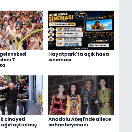
 geleneksel
Hayatpark'ta açık hava
öleni 7
sineması
ta
ık cinayeti
Anadolu Ateşi'nde ailece
ağırlaştırılmış
sahne heyecanı
t