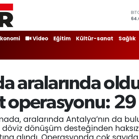
BIT
64.
DO
47,
EU
55,
Ekonomi
Video
Eğitim
Kültür-sanat
Sağlık
STE
64,
GRA
650
BİS
13.
da aralarında oldu
at operasyonu: 29 
mada, aralarında Antalya’nın da bul
le döviz dönüşüm desteğinden haksız
ltına alındı. Operasyonda çok sayıd