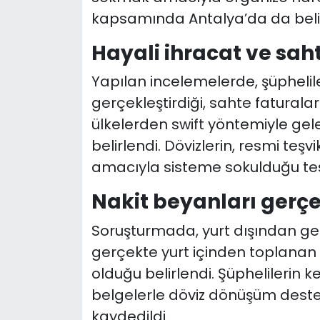
kapsamında Antalya’da da belir
Hayali ihracat ve sah
Yapılan incelemelerde, şüphelile
gerçekleştirdiği, sahte faturala
ülkelerden swift yöntemiyle gele
belirlendi. Dövizlerin, resmi te
amacıyla sisteme sokulduğu tesp
Nakit beyanları gerç
Soruşturmada, yurt dışından geti
gerçekte yurt içinden toplanan d
olduğu belirlendi. Şüphelilerin k
belgelerle döviz dönüşüm deste
kaydedildi.