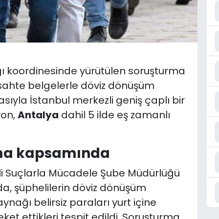
ğı koordinesinde yürütülen soruşturma
sahte belgelerle döviz dönüşüm
sıyla İstanbul merkezli geniş çaplı bir
yon,
Antalya
dahil 5 ilde eş zamanlı
rma kapsamında
li Suçlarla Mücadele Şube Müdürlüğü
da, şüphelilerin döviz dönüşüm
ağı belirsiz paraları yurt içine
t ettikleri tespit edildi. Soruşturma