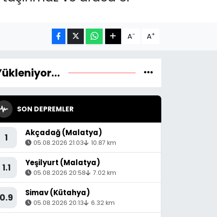
-
+
A
A
Yükleniyor...
SON DEPREMLER
Akçadağ (Malatya)
1
05.08.2026 21:03
10.87 km
Yeşilyurt (Malatya)
1.1
05.08.2026 20:58
7.02 km
Simav (Kütahya)
0.9
05.08.2026 20:13
6.32 km