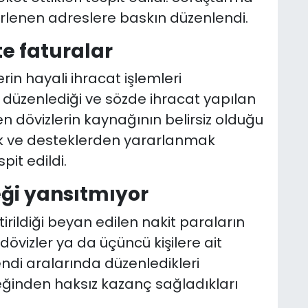
lenen adreslere baskın düzenlendi.
te faturalar
rin hayali ihracat işlemleri
r düzenlediği ve sözde ihracat yapılan
n dövizlerin kaynağının belirsiz olduğu
şvik ve desteklerden yararlanmak
it edildi.
eği yansıtmıyor
rildiği beyan edilen nakit paraların
övizler ya da üçüncü kişilere ait
endi aralarında düzenledikleri
ğinden haksız kazanç sağladıkları