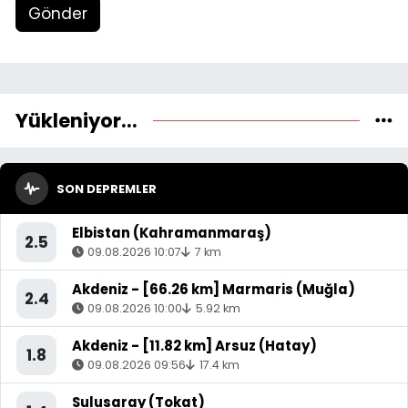
Gönder
Yükleniyor...
SON DEPREMLER
Elbistan (Kahramanmaraş)
2.5
09.08.2026 10:07
7 km
Akdeniz - [66.26 km] Marmaris (Muğla)
2.4
09.08.2026 10:00
5.92 km
Akdeniz - [11.82 km] Arsuz (Hatay)
1.8
09.08.2026 09:56
17.4 km
Sulusaray (Tokat)