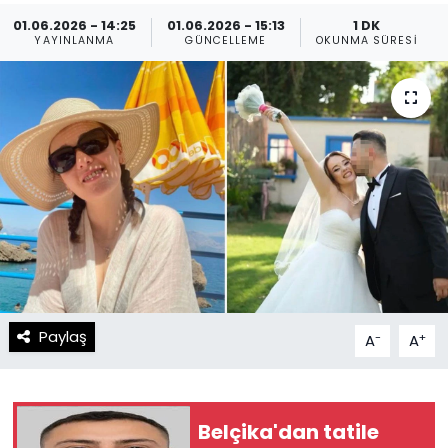
01.06.2026 - 14:25
01.06.2026 - 15:13
1 DK
Spor
Teknoloji
YAYINLANMA
GÜNCELLEME
OKUNMA SÜRESI
Teknoloji
Yaşam
Resmi İlanlar
Künye
Gizlilik Sözleşmesi
İletişim
Paylaş
-
+
A
A
Belçika'dan tatile