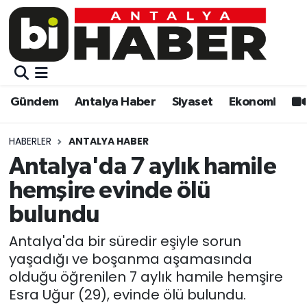
Gündem
Gündem
Muratpaşa Nöbetçi Eczaneler
Antalya Haber
Antalya Haber
Muratpaşa Hava Durumu
Gündem
Antalya Haber
Siyaset
Ekonomi
Siyaset
Siyaset
Muratpaşa Trafik Yoğunluk Haritası
HABERLER
ANTALYA HABER
Ekonomi
Eğitim
Süper Lig Puan Durumu ve Fikstür
Antalya'da 7 aylık hamile
hemşire evinde ölü
Video
Ekonomi
Tüm Manşetler
bulundu
Eğitim
Kültür-sanat
Son Dakika Haberleri
Antalya'da bir süredir eşiyle sorun
yaşadığı ve boşanma aşamasında
Kültür-sanat
Sağlık
Haber Arşivi
olduğu öğrenilen 7 aylık hamile hemşire
Esra Uğur (29), evinde ölü bulundu.
Sağlık
Spor