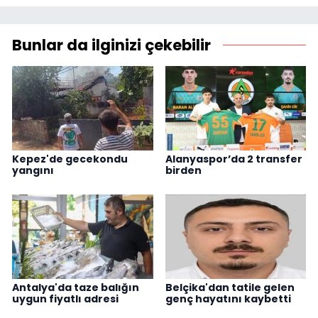
Bunlar da ilginizi çekebilir
Kepez'de gecekondu
Alanyaspor’da 2 transfer
yangını
birden
Antalya'da taze balığın
Belçika'dan tatile gelen
uygun fiyatlı adresi
genç hayatını kaybetti