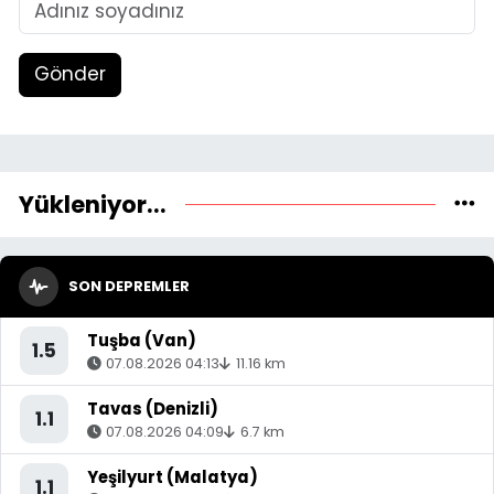
Gönder
Yükleniyor...
SON DEPREMLER
Tuşba (Van)
1.5
07.08.2026 04:13
11.16 km
Tavas (Denizli)
1.1
07.08.2026 04:09
6.7 km
Yeşilyurt (Malatya)
1.1