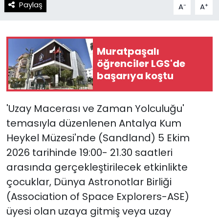
Paylaş
-
+
A
A
Muratpaşalı
öğrenciler LGS'de
başarıya koştu
'Uzay Macerası ve Zaman Yolculuğu'
temasıyla düzenlenen Antalya Kum
Heykel Müzesi'nde (Sandland) 5 Ekim
2026 tarihinde 19:00- 21.30 saatleri
arasında gerçekleştirilecek etkinlikte
çocuklar, Dünya Astronotlar Birliği
(Association of Space Explorers-ASE)
üyesi olan uzaya gitmiş veya uzay