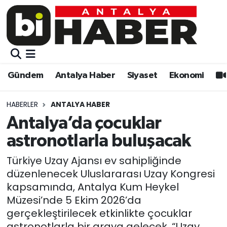
Gündem
Gündem
Muratpaşa Nöbetçi Eczaneler
Antalya Haber
Antalya Haber
Muratpaşa Hava Durumu
Gündem
Antalya Haber
Siyaset
Ekonomi
Siyaset
Siyaset
Muratpaşa Trafik Yoğunluk Haritası
HABERLER
ANTALYA HABER
Ekonomi
Eğitim
Süper Lig Puan Durumu ve Fikstür
Antalya’da çocuklar
astronotlarla buluşacak
Video
Ekonomi
Tüm Manşetler
Türkiye Uzay Ajansı ev sahipliğinde
Eğitim
Kültür-sanat
Son Dakika Haberleri
düzenlenecek Uluslararası Uzay Kongresi
kapsamında, Antalya Kum Heykel
Kültür-sanat
Sağlık
Haber Arşivi
Müzesi’nde 5 Ekim 2026’da
gerçekleştirilecek etkinlikte çocuklar
Sağlık
Spor
astronotlarla bir araya gelecek. “Uzay