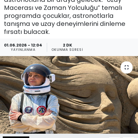
Macerası ve Zaman Yolculuğu” temalı
Spor
Teknoloji
programda çocuklar, astronotlarla
tanışma ve uzay deneyimlerini dinleme
Teknoloji
Yaşam
fırsatı bulacak.
Resmi İlanlar
Künye
01.06.2026 - 12:04
2 DK
YAYINLANMA
OKUNMA SÜRESI
Gizlilik Sözleşmesi
İletişim