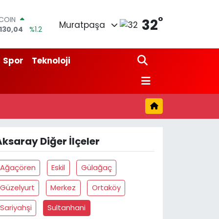
°
TCOIN
32
Muratpaşa
.130,04
%1.2
LAR
,7106
%0.17
RO
Spor
Teknoloji
,1652
%0.27
ERLİN
,4046
%0.35
AM ALTIN
18.49
%2.12
ST100
773
%-19
Aksaray Diğer İlçeler
Ağaçören
Eskil
Gülağaç
Güzelyurt
Merkez
Ortaköy
Sariyahşi
Sultanhani