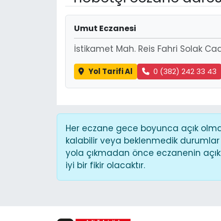
Umut Eczanesi
İstikamet Mah. Reis Fahri Solak Ca
Yol Tarifi Al
0 (382) 242 33 43
Her eczane gece boyunca açık olmaya
kalabilir veya beklenmedik durumlar
yola çıkmadan önce eczanenin açık o
iyi bir fikir olacaktır.