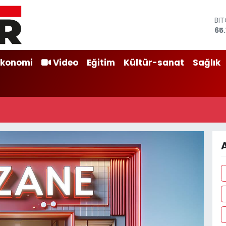
BI
65
DO
47
EU
Ekonomi
Video
Eğitim
Kültür-sanat
Sağlık
55
ST
64
GR
66
Bİ
13.