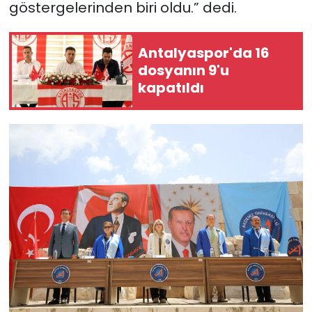
göstergelerinden biri oldu.” dedi.
Antalyaspor'da 16
dosyanın 9'u
kapatıldı