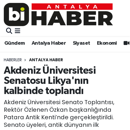
Gündem
Gündem
Muratpaşa Nöbetçi Eczaneler
Antalya Haber
Antalya Haber
Muratpaşa Hava Durumu
Gündem
Antalya Haber
Siyaset
Ekonomi
Siyaset
Siyaset
Muratpaşa Trafik Yoğunluk Haritası
HABERLER
ANTALYA HABER
Ekonomi
Eğitim
Süper Lig Puan Durumu ve Fikstür
Akdeniz Üniversitesi
Senatosu Likya'nın
Video
Ekonomi
Tüm Manşetler
kalbinde toplandı
Eğitim
Kültür-sanat
Son Dakika Haberleri
Akdeniz Üniversitesi Senato Toplantısı,
Rektör Özlenen Özkan başkanlığında
Kültür-sanat
Sağlık
Haber Arşivi
Patara Antik Kenti’nde gerçekleştirildi.
Senato üyeleri, antik dünyanın ilk
Sağlık
Spor