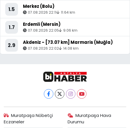
Merkez (Bolu)
1.5
07.08.2026 22:11
11.64 km
Erdemli (Mersin)
1.7
07.08.2026 22:05
9.06 km
Akdeniz - [73.07 km] Marmaris (Muğla)
2.9
07.08.2026 22:02
14.08 km
Muratpaşa Nöbetçi
Muratpaşa Hava
Eczaneler
Durumu