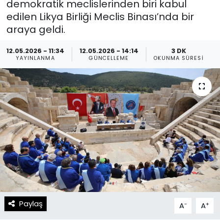
demokratik meclislerinden biri kabul
edilen Likya Birliği Meclis Binası’nda bir
Spor
Teknoloji
araya geldi.
Teknoloji
Yaşam
12.05.2026 - 11:34
12.05.2026 - 14:14
3 DK
YAYINLANMA
GÜNCELLEME
OKUNMA SÜRESI
Resmi İlanlar
Künye
Gizlilik Sözleşmesi
İletişim
Paylaş
-
+
A
A