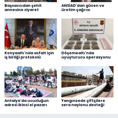
Başsavcıdan şehit
ANSİAD'dan güven ve
annesine ziyaret
üretim çağrısı
Konyaaltı'nda asfalt için
Döşemealtı'nda
iş birliği protokolü
uyuşturucu operasyonu
Antalya'da ucuzluğun
Yangınzede çiftçilere
adresi ikinci el pazarı
sera naylonu desteği