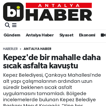
Gündem
Gündem
Muratpaşa Nöbetçi Eczaneler
Antalya Haber
Antalya Haber
Muratpaşa Hava Durumu
Gündem
Antalya Haber
Siyaset
Ekonomi
Siyaset
Siyaset
Muratpaşa Trafik Yoğunluk Haritası
HABERLER
ANTALYA HABER
Ekonomi
Eğitim
Süper Lig Puan Durumu ve Fikstür
Kepez'de bir mahalle daha
sıcak asfalta kavuştu
Video
Ekonomi
Tüm Manşetler
Kepez Belediyesi, Çankaya Mahallesi’nde
Eğitim
Kültür-sanat
Son Dakika Haberleri
alt yapı çalışmalarının ardından uzun
süredir beklenen sıcak asfalt
Kültür-sanat
Sağlık
Haber Arşivi
uygulamasını tamamladı. Bölgede
incelemelerde bulunan Kepez Belediye
Sağlık
Spor
Başkanı Mesut Kocagöz, “Yine her