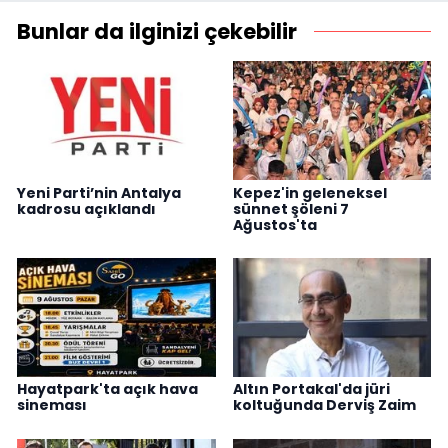
Bunlar da ilginizi çekebilir
Yeni Parti’nin Antalya
Kepez'in geleneksel
kadrosu açıklandı
sünnet şöleni 7
Ağustos'ta
Hayatpark'ta açık hava
Altın Portakal'da jüri
sineması
koltuğunda Derviş Zaim