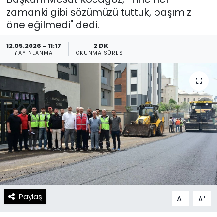
zamanki gibi sözümüzü tuttuk, başımız
Spor
Teknoloji
öne eğilmedi" dedi.
Teknoloji
Yaşam
12.05.2026 - 11:17
2 DK
YAYINLANMA
OKUNMA SÜRESI
Resmi İlanlar
Künye
Gizlilik Sözleşmesi
İletişim
Paylaş
-
+
A
A