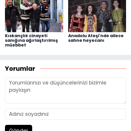
Kıskançlık cinayeti
Anadolu Ateşi'nde ailece
sanığına ağırlaştırılmış
sahne heyecanı
müebbet
Yorumlar
Gönder