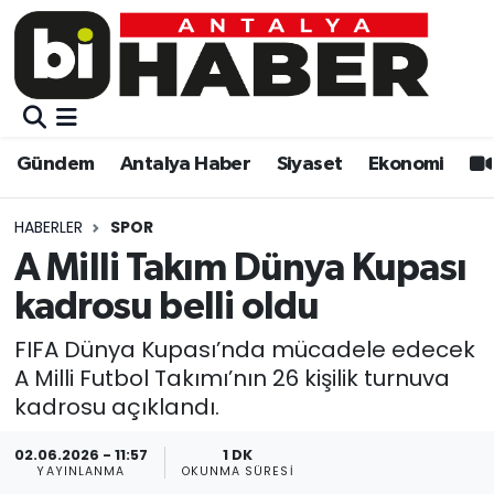
Gündem
Gündem
Muratpaşa Nöbetçi Eczaneler
Antalya Haber
Antalya Haber
Muratpaşa Hava Durumu
Gündem
Antalya Haber
Siyaset
Ekonomi
Siyaset
Siyaset
Muratpaşa Trafik Yoğunluk Haritası
HABERLER
SPOR
Ekonomi
Eğitim
Süper Lig Puan Durumu ve Fikstür
A Milli Takım Dünya Kupası
kadrosu belli oldu
Video
Ekonomi
Tüm Manşetler
FIFA Dünya Kupası’nda mücadele edecek
Eğitim
Kültür-sanat
Son Dakika Haberleri
A Milli Futbol Takımı’nın 26 kişilik turnuva
kadrosu açıklandı.
Kültür-sanat
Sağlık
Haber Arşivi
02.06.2026 - 11:57
1 DK
YAYINLANMA
OKUNMA SÜRESI
Sağlık
Spor