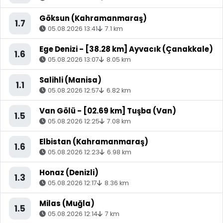
Göksun (Kahramanmaraş)
1.7
05.08.2026 13:41
7.1 km
Ege Denizi - [38.28 km] Ayvacık (Çanakkale)
1.6
05.08.2026 13:07
8.05 km
Salihli (Manisa)
1.1
05.08.2026 12:57
6.82 km
Van Gölü - [02.69 km] Tuşba (Van)
1.5
05.08.2026 12:25
7.08 km
Elbistan (Kahramanmaraş)
1.6
05.08.2026 12:23
6.98 km
Honaz (Denizli)
1.3
05.08.2026 12:17
8.36 km
Milas (Muğla)
1.5
05.08.2026 12:14
7 km