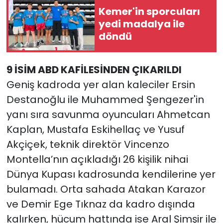
Kemer'in sporcuları
yedi madalya ile
döndü
9 İSİM ABD KAFİLESİNDEN ÇIKARILDI
Geniş kadroda yer alan kaleciler Ersin
Destanoğlu ile Muhammed Şengezer'in
yanı sıra savunma oyuncuları Ahmetcan
Kaplan, Mustafa Eskihellaç ve Yusuf
Akçiçek, teknik direktör Vincenzo
Montella’nın açıkladığı 26 kişilik nihai
Dünya Kupası kadrosunda kendilerine yer
bulamadı. Orta sahada Atakan Karazor
ve Demir Ege Tıknaz da kadro dışında
kalırken, hücum hattında ise Aral Şimşir ile