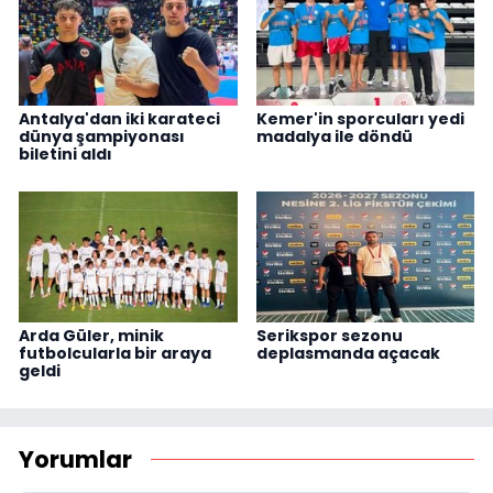
Antalya'dan iki karateci
Kemer'in sporcuları yedi
dünya şampiyonası
madalya ile döndü
biletini aldı
Arda Güler, minik
Serikspor sezonu
futbolcularla bir araya
deplasmanda açacak
geldi
Yorumlar