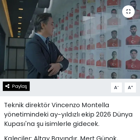
Spor
Teknoloji
Teknoloji
Yaşam
Resmi İlanlar
Künye
Gizlilik Sözleşmesi
İletişim
Paylaş
-
+
A
A
Teknik direktör Vincenzo Montella
yönetimindeki ay-yıldızlı ekip 2026 Dünya
Kupası'na şu isimlerle gidecek.
Kaleciler: Altay Bayındır, Mert Günok,