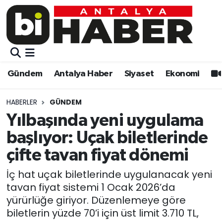
Gündem
Gündem
Muratpaşa Nöbetçi Eczaneler
Antalya Haber
Antalya Haber
Muratpaşa Hava Durumu
Gündem
Antalya Haber
Siyaset
Ekonomi
Siyaset
Siyaset
Muratpaşa Trafik Yoğunluk Haritası
HABERLER
GÜNDEM
Ekonomi
Eğitim
Süper Lig Puan Durumu ve Fikstür
Yılbaşında yeni uygulama
başlıyor: Uçak biletlerinde
Video
Ekonomi
Tüm Manşetler
çifte tavan fiyat dönemi
Eğitim
Kültür-sanat
Son Dakika Haberleri
İç hat uçak biletlerinde uygulanacak yeni
tavan fiyat sistemi 1 Ocak 2026’da
Kültür-sanat
Sağlık
Haber Arşivi
yürürlüğe giriyor. Düzenlemeye göre
biletlerin yüzde 70’i için üst limit 3.710 TL,
Sağlık
Spor