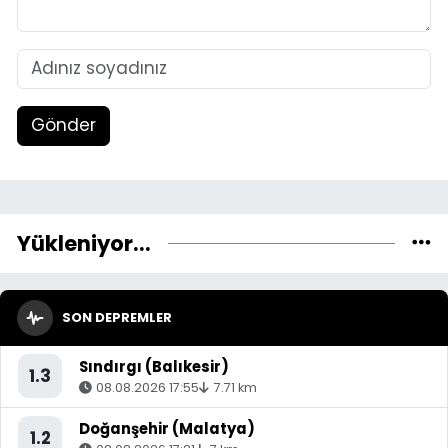
Gönder
Yükleniyor...
SON DEPREMLER
Sındırgı (Balıkesir)
1.3
08.08.2026 17:55
7.71 km
Doğanşehir (Malatya)
1.2