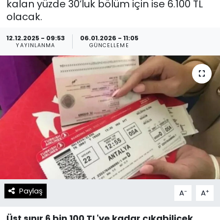
kalan yüzde 30’luk bölüm için ise 6.100 TL
olacak.
Spor
Teknoloji
12.12.2025 - 09:53
06.01.2026 - 11:05
Teknoloji
Yaşam
YAYINLANMA
GÜNCELLEME
Resmi İlanlar
Künye
Gizlilik Sözleşmesi
İletişim
Paylaş
-
+
A
A
Üst sınır 6 bin 100 TL'ye kadar çıkabilicek