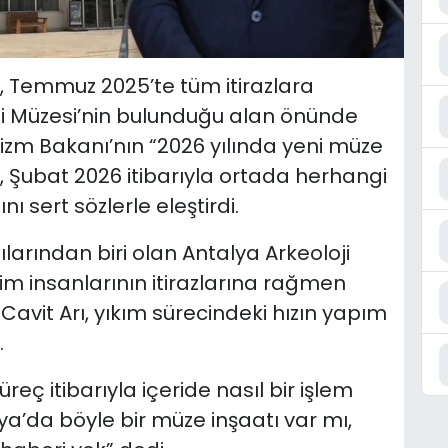
rı, Temmuz 2025’te tüm itirazlara
ji Müzesi’nin bulunduğu alan önünde
urizm Bakanı’nın “2026 yılında yeni müze
k, Şubat 2026 itibarıyla ortada herhangi
ı sert sözlerle eleştirdi.
ılarından biri olan Antalya Arkeoloji
lim insanlarının itirazlarına rağmen
n Cavit Arı, yıkım sürecindeki hızın yapım
.
üreç itibarıyla içeride nasıl bir işlem
lya’da böyle bir müze inşaatı var mı,