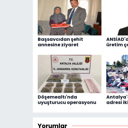
Başsavcıdan şehit
ANSİAD'
annesine ziyaret
üretim ç
Döşemealtı'nda
Antalya
uyuşturucu operasyonu
adresi ik
Yorumlar