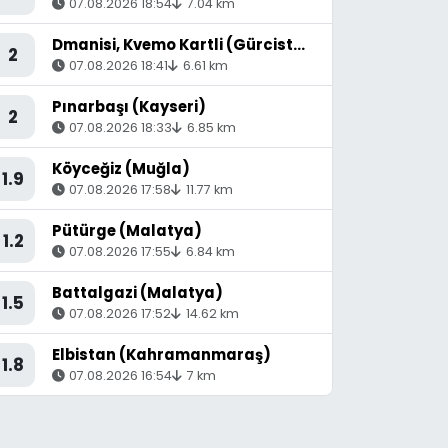
07.08.2026 18:54
7.04 km
Dmanisi, Kvemo Kartli (Gürcistan) - [53.36 km] Akyaka (Kars)
2
07.08.2026 18:41
6.61 km
Pınarbaşı (Kayseri)
2
07.08.2026 18:33
6.85 km
Köyceğiz (Muğla)
1.9
07.08.2026 17:58
11.77 km
Pütürge (Malatya)
1.2
07.08.2026 17:55
6.84 km
Battalgazi (Malatya)
1.5
07.08.2026 17:52
14.62 km
Elbistan (Kahramanmaraş)
1.8
07.08.2026 16:54
7 km