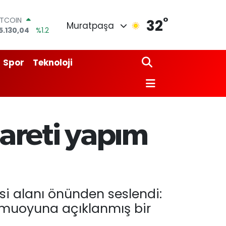
°
ITCOIN
32
Muratpaşa
5.130,04
%1.2
OLAR
7,7106
%0.17
URO
Spor
Teknoloji
5,1652
%0.27
TERLİN
4,4046
%0.35
RAM ALTIN
618.49
%2.12
İST100
areti yapım
3.773
%-19
esi alanı önünden seslendi:
amuoyuna açıklanmış bir