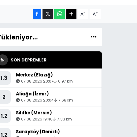
-
+
A
A
Yükleniyor...
SON DEPREMLER
Merkez (Elazığ)
1.3
07.08.2026 20:07
6.97 km
Aliağa (İzmir)
2
07.08.2026 20:04
7.68 km
Silifke (Mersin)
1.2
07.08.2026 19:40
7.33 km
Sarayköy (Denizli)
1.2