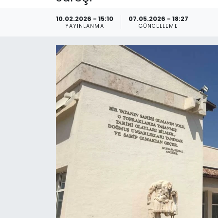
Spor
Teknoloji
10.02.2026 - 15:10
07.05.2026 - 18:27
YAYINLANMA
GÜNCELLEME
Teknoloji
Yaşam
Resmi İlanlar
Künye
Gizlilik Sözleşmesi
İletişim