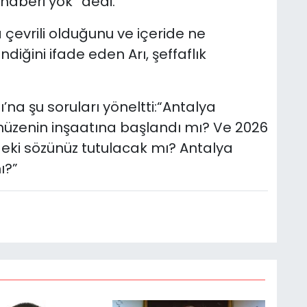
haberi yok” dedi.
çevrili olduğunu ve içeride ne
iğini ifade eden Arı, şeffaflık
ı’na şu soruları yöneltti:“Antalya
müzenin inşaatına başlandı mı? Ve 2026
ki sözünüz tutulacak mı? Antalya
ı?”