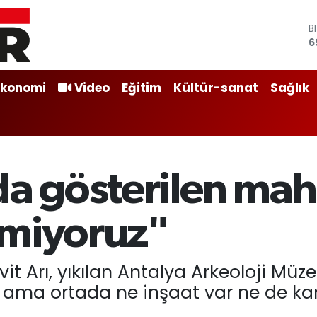
B
6
D
4
E
Ekonomi
Video
Eğitim
Kültür-sanat
Sağlık
5
S
6
G
6
B
da gösterilen mah
1
emiyoruz"
vit Arı, yıkılan Antalya Arkeoloji Müz
i ama ortada ne inşaat var ne de k