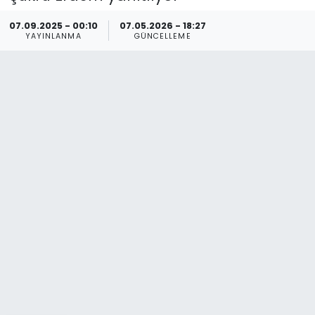
Spor
Teknoloji
07.09.2025 - 00:10
07.05.2026 - 18:27
YAYINLANMA
GÜNCELLEME
Teknoloji
Yaşam
Resmi İlanlar
Künye
Gizlilik Sözleşmesi
İletişim