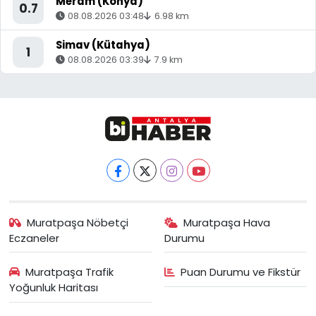
Meram (Konya)
0.7
08.08.2026 03:48
6.98 km
Simav (Kütahya)
1
08.08.2026 03:39
7.9 km
Muratpaşa Nöbetçi
Muratpaşa Hava
Eczaneler
Durumu
Muratpaşa Trafik
Puan Durumu ve Fikstür
Yoğunluk Haritası