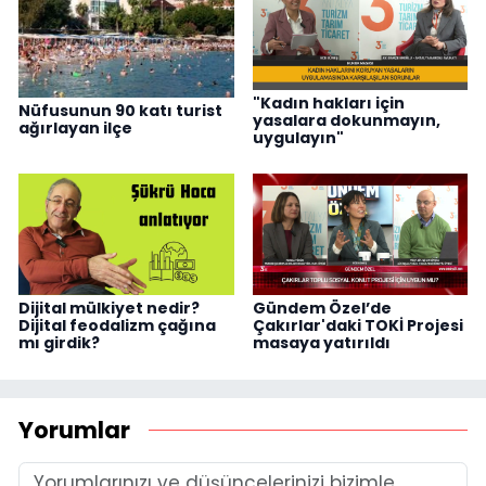
"Kadın hakları için
Nüfusunun 90 katı turist
yasalara dokunmayın,
ağırlayan ilçe
uygulayın"
Dijital mülkiyet nedir?
Gündem Özel’de
Dijital feodalizm çağına
Çakırlar'daki TOKİ Projesi
mı girdik?
masaya yatırıldı
Yorumlar