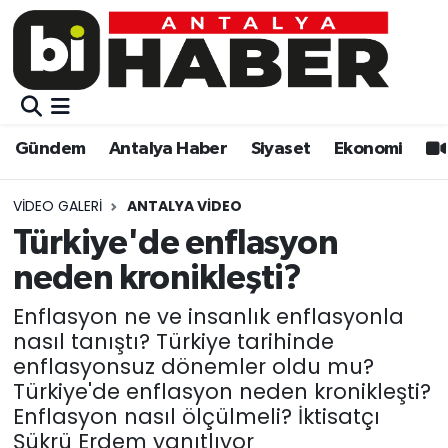
Gündem
Gündem
Muratpaşa Nöbetçi Eczaneler
Antalya Haber
Antalya Haber
Muratpaşa Hava Durumu
Gündem
Antalya Haber
Siyaset
Ekonomi
Siyaset
Siyaset
Muratpaşa Trafik Yoğunluk Haritası
VIDEO GALERI
ANTALYA VIDEO
Ekonomi
Eğitim
Süper Lig Puan Durumu ve Fikstür
Türkiye'de enflasyon
neden kronikleşti?
Video
Ekonomi
Tüm Manşetler
Enflasyon ne ve insanlık enflasyonla
Eğitim
Kültür-sanat
Son Dakika Haberleri
nasıl tanıştı? Türkiye tarihinde
enflasyonsuz dönemler oldu mu?
Kültür-sanat
Sağlık
Haber Arşivi
Türkiye'de enflasyon neden kronikleşti?
Enflasyon nasıl ölçülmeli? İktisatçı
Sağlık
Spor
Şükrü Erdem yanıtlıyor