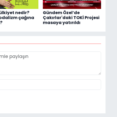
ülkiyet nedir?
Gündem Özel’de
feodalizm çağına
Çakırlar'daki TOKİ Projesi
k?
masaya yatırıldı