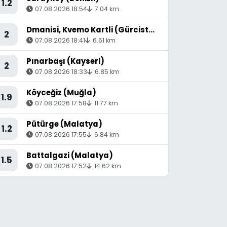
1.2
07.08.2026 18:54
7.04 km
Dmanisi, Kvemo Kartli (Gürcistan) - [53.36 km] Akyaka (Kars)
2
07.08.2026 18:41
6.61 km
Pınarbaşı (Kayseri)
2
07.08.2026 18:33
6.85 km
Köyceğiz (Muğla)
1.9
07.08.2026 17:58
11.77 km
Pütürge (Malatya)
1.2
07.08.2026 17:55
6.84 km
Battalgazi (Malatya)
1.5
07.08.2026 17:52
14.62 km