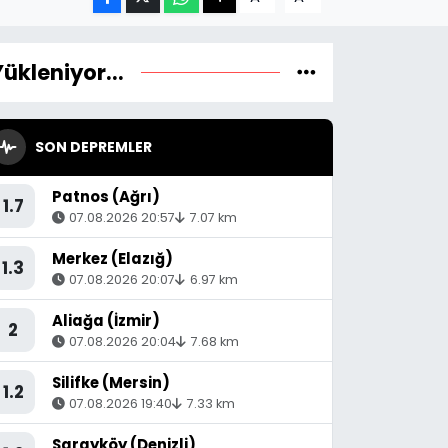
Yükleniyor...
SON DEPREMLER
Patnos (Ağrı)
1.7
07.08.2026 20:57
7.07 km
Merkez (Elazığ)
1.3
07.08.2026 20:07
6.97 km
Aliağa (İzmir)
2
07.08.2026 20:04
7.68 km
Silifke (Mersin)
1.2
07.08.2026 19:40
7.33 km
Sarayköy (Denizli)