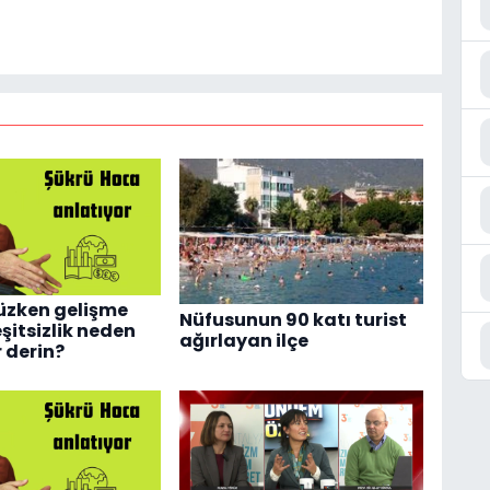
üzken gelişme
Nüfusunun 90 katı turist
şitsizlik neden
ağırlayan ilçe
 derin?