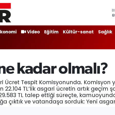
B
6
D
4
E
Ekonomi
Video
Eğitim
Kültür-sanat
Sağlık
5
S
6
G
6
B
 ne kadar olmalı?
1
ari Ücret Tespit Komisyonunda. Komisyon 
en 22.104 TL’lik asgari ücretin artık geçim ş
l 29.583 TL talep ettiği süreçte, kamuoyunda
ağa çıktık ve vatandaşa sorduk: Yeni asgar