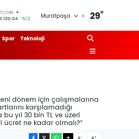
°
ITCOIN
29
Muratpaşa
5.130,04
%1.2
OLAR
7,7106
%0.17
URO
Spor
Teknoloji
5,1652
%0.27
TERLİN
4,4046
%0.35
RAM ALTIN
648.99
%2.59
İST100
3.773
%-19
yeni dönem için çalışmalarına
artlarını karşılamadığı
 bu yıl 30 bin TL ve üzeri
i ücret ne kadar olmalı?”
-
+
A
A