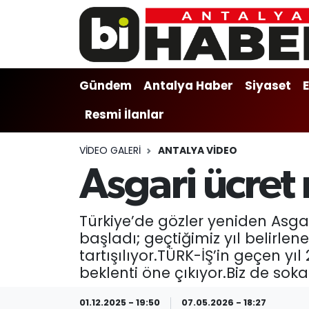
Gündem
Gündem
Muratpaşa Nöbetçi Eczaneler
Gündem
Antalya Haber
Siyaset
Antalya Haber
Antalya Haber
Muratpaşa Hava Durumu
Resmi İlanlar
Siyaset
Siyaset
Muratpaşa Trafik Yoğunluk Haritası
VIDEO GALERI
ANTALYA VIDEO
Ekonomi
Eğitim
Süper Lig Puan Durumu ve Fikstür
Asgari ücret
Video
Ekonomi
Tüm Manşetler
Türkiye’de gözler yeniden Asg
Eğitim
Kültür-sanat
Son Dakika Haberleri
başladı; geçtiğimiz yıl belirlen
tartışılıyor.TÜRK-İŞ’in geçen yı
Kültür-sanat
Sağlık
Haber Arşivi
beklenti öne çıkıyor.Biz de sok
Sağlık
Spor
01.12.2025 - 19:50
07.05.2026 - 18:27