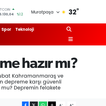
°
ITCOIN
32
Muratpaşa
5.130,04
%1.2
OLAR
7,7106
%0.17
URO
Spor
Teknoloji
5,1652
%0.27
TERLİN
4,4046
%0.35
RAM ALTIN
618.49
%2.12
İST100
me hazır mı?
3.773
%-19
6 Şubat Kahramanmaraş ve
n depreme karşı güvenli
 mu? Depremin felakete
-
+
A
A