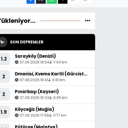
Yükleniyor...
SON DEPREMLER
Sarayköy (Denizli)
1.2
07.08.2026 18:54
7.04 km
Dmanisi, Kvemo Kartli (Gürcistan) - [53.36 km] Akyaka (Kars)
2
07.08.2026 18:41
6.61 km
Pınarbaşı (Kayseri)
2
07.08.2026 18:33
6.85 km
Köyceğiz (Muğla)
1.9
07.08.2026 17:58
11.77 km
Pütürge (Malatya)