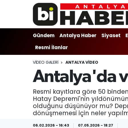
Gündem
Gündem
Muratpaşa Nöbetçi Eczaneler
Gündem
Antalya Haber
Siyaset
Antalya Haber
Antalya Haber
Muratpaşa Hava Durumu
Resmi İlanlar
Siyaset
Siyaset
Muratpaşa Trafik Yoğunluk Haritası
VIDEO GALERI
ANTALYA VIDEO
Ekonomi
Eğitim
Süper Lig Puan Durumu ve Fikstür
Antalya'da v
Video
Ekonomi
Tüm Manşetler
Resmi kayıtlara göre 50 binde
Eğitim
Kültür-sanat
Son Dakika Haberleri
Hatay Depremi'nin yıldönümün
olduğunu düşünüyor mu? Depre
Kültür-sanat
Sağlık
Haber Arşivi
dönüşmemesi için neler yapılm
Sağlık
Spor
06.02.2026 - 16:43
07.05.2026 - 18:27