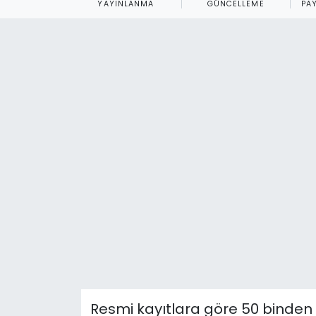
YAYINLANMA
GÜNCELLEME
PA
Spor
Teknoloji
Teknoloji
Yaşam
Resmi İlanlar
Künye
Gizlilik Sözleşmesi
İletişim
Resmi kayıtlara göre 50 binden 