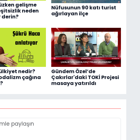
üzken gelişme
Nüfusunun 90 katı turist
şitsizlik neden
ağırlayan ilçe
 derin?
ülkiyet nedir?
Gündem Özel’de
feodalizm çağına
Çakırlar'daki TOKİ Projesi
k?
masaya yatırıldı