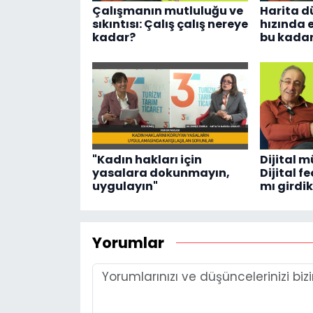
Çalışmanın mutluluğu ve
Harita d
sıkıntısı: Çalış çalış nereye
hızında e
kadar?
bu kadar
"Kadın hakları için
Dijital m
yasalara dokunmayın,
Dijital 
uygulayın"
mı girdi
Yorumlar