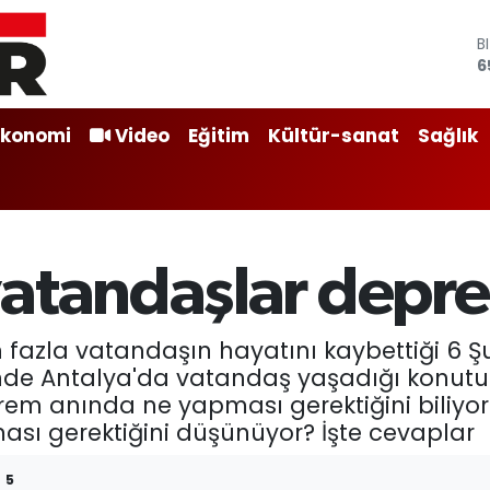
B
6
D
4
E
Ekonomi
Video
Eğitim
Kültür-sanat
Sağlık
5
S
6
G
6
B
atandaşlar depre
1
n fazla vatandaşın hayatını kaybettiği 
de Antalya'da vatandaş yaşadığı konutu
m anında ne yapması gerektiğini biliyor
ası gerektiğini düşünüyor? İşte cevaplar
5