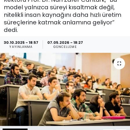
model yalnızca süreyi kısaltmak değil,
Spor
Teknoloji
nitelikli insan kaynağını daha hızlı üretim
süreçlerine katmak anlamına geliyor”
Teknoloji
Yaşam
dedi.
Resmi İlanlar
Künye
30.10.2025 - 18:57
07.05.2026 - 18:27
YAYINLANMA
GÜNCELLEME
Gizlilik Sözleşmesi
İletişim