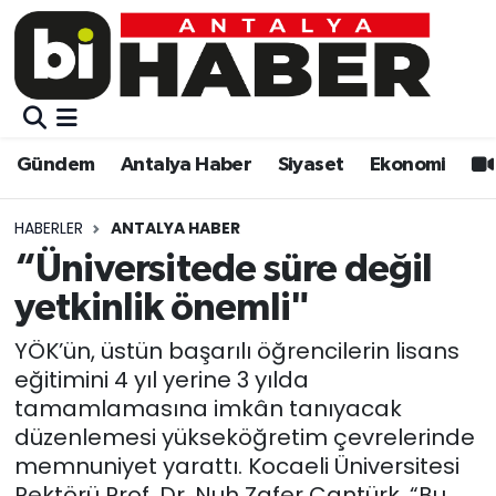
Gündem
Gündem
Muratpaşa Nöbetçi Eczaneler
Antalya Haber
Antalya Haber
Muratpaşa Hava Durumu
Gündem
Antalya Haber
Siyaset
Ekonomi
Siyaset
Siyaset
Muratpaşa Trafik Yoğunluk Haritası
HABERLER
ANTALYA HABER
Ekonomi
Eğitim
Süper Lig Puan Durumu ve Fikstür
“Üniversitede süre değil
yetkinlik önemli"
Video
Ekonomi
Tüm Manşetler
YÖK’ün, üstün başarılı öğrencilerin lisans
Eğitim
Kültür-sanat
Son Dakika Haberleri
eğitimini 4 yıl yerine 3 yılda
tamamlamasına imkân tanıyacak
Kültür-sanat
Sağlık
Haber Arşivi
düzenlemesi yükseköğretim çevrelerinde
memnuniyet yarattı. Kocaeli Üniversitesi
Sağlık
Spor
Rektörü Prof. Dr. Nuh Zafer Cantürk, “Bu