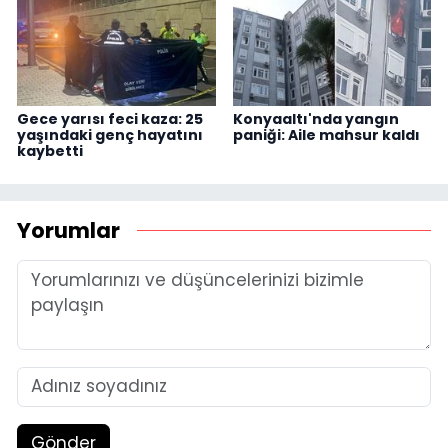
Gece yarısı feci kaza: 25
Konyaaltı'nda yangın
yaşındaki genç hayatını
paniği: Aile mahsur kaldı
kaybetti
Yorumlar
Gönder