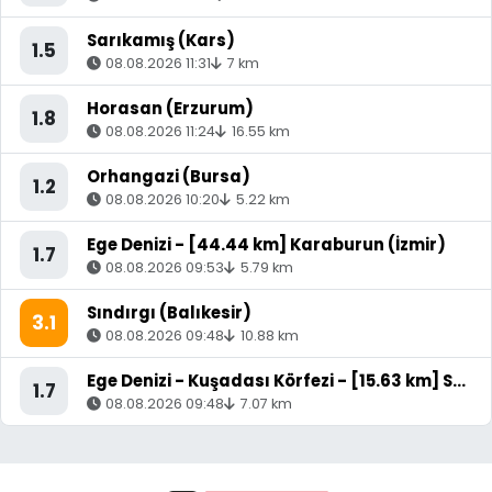
Sarıkamış (Kars)
1.5
08.08.2026 11:31
7 km
Horasan (Erzurum)
1.8
08.08.2026 11:24
16.55 km
Orhangazi (Bursa)
1.2
08.08.2026 10:20
5.22 km
Ege Denizi - [44.44 km] Karaburun (İzmir)
1.7
08.08.2026 09:53
5.79 km
Sındırgı (Balıkesir)
3.1
08.08.2026 09:48
10.88 km
Ege Denizi - Kuşadası Körfezi - [15.63 km] Söke (Aydın)
1.7
08.08.2026 09:48
7.07 km