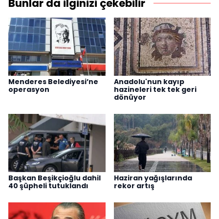
Bunlar da ilginizi çekebilir
Menderes Belediyesi’ne
Anadolu'nun kayıp
operasyon
hazineleri tek tek geri
dönüyor
Başkan Beşikçioğlu dahil
Haziran yağışlarında
40 şüpheli tutuklandı
rekor artış