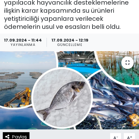
yapılacak hayvancılık desteklemelerine
ilişkin karar kapsamında su ürünleri
Spor
Teknoloji
yetiştiriciliği yapanlara verilecek
ödemelerin usul ve esasları belli oldu.
Teknoloji
Yaşam
17.09.2024 - 11:44
17.09.2024 - 12:19
Resmi İlanlar
Künye
YAYINLANMA
GÜNCELLEME
Gizlilik Sözleşmesi
İletişim
Paylaş
-
+
A
A