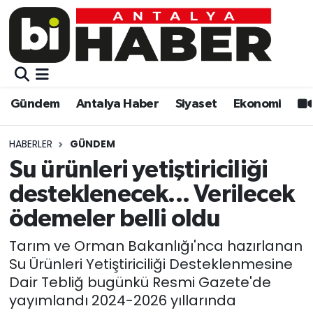
Gündem
Gündem
Muratpaşa Nöbetçi Eczaneler
Antalya Haber
Antalya Haber
Muratpaşa Hava Durumu
Gündem
Antalya Haber
Siyaset
Ekonomi
Siyaset
Siyaset
Muratpaşa Trafik Yoğunluk Haritası
HABERLER
GÜNDEM
Ekonomi
Eğitim
Süper Lig Puan Durumu ve Fikstür
Su ürünleri yetiştiriciliği
desteklenecek... Verilecek
Video
Ekonomi
Tüm Manşetler
ödemeler belli oldu
Eğitim
Kültür-sanat
Son Dakika Haberleri
Tarım ve Orman Bakanlığı'nca hazırlanan
Su Ürünleri Yetiştiriciliği Desteklenmesine
Kültür-sanat
Sağlık
Haber Arşivi
Dair Tebliğ bugünkü Resmi Gazete'de
yayımlandı 2024-2026 yıllarında
Sağlık
Spor