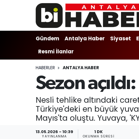
Gündem
Gündem
Muratpaşa Nöbetçi Eczaneler
Gündem
Antalya Haber
Siyaset
Antalya Haber
Antalya Haber
Muratpaşa Hava Durumu
Resmi İlanlar
Siyaset
Siyaset
Muratpaşa Trafik Yoğunluk Haritası
HABERLER
ANTALYA HABER
Ekonomi
Eğitim
Süper Lig Puan Durumu ve Fikstür
Sezon açıldı:
Video
Ekonomi
Tüm Manşetler
Nesli tehlike altındaki ca
Eğitim
Kültür-sanat
Son Dakika Haberleri
Türkiye'deki en büyük yuva
Mayıs'ta oluştu. Yuvaya, 'KY
Kültür-sanat
Sağlık
Haber Arşivi
13.05.2026 - 10:39
1 DK
Sağlık
Spor
YAYINLANMA
OKUNMA SÜRESI