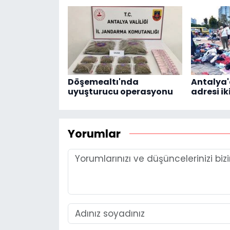
Döşemealtı'nda
Antalya
uyuşturucu operasyonu
adresi ik
Yorumlar