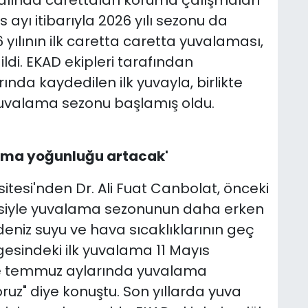
lında carettaları koruma çalışmaları
yı itibarıyla 2026 yılı sezonu da
 yılının ilk caretta caretta yuvalaması,
ldi. EKAD ekipleri tarafından
ında kaydedilen ilk yuvayla, birlikte
uvalama sezonu başlamış oldu.
ama yoğunluğu artacak'
tesi'nden Dr. Ali Fuat Canbolat, önceki
tkisiyle yuvalama sezonunun daha erken
 deniz suyu ve hava sıcaklıklarının geç
esindeki ilk yuvalama 11 Mayıs
 ve temmuz aylarında yuvalama
uz" diye konuştu. Son yıllarda yuva