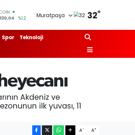
TCOIN
.130,04
%1.2
°
32
Muratpaşa
LAR
,7106
%0.17
RO
,1652
%0.27
Spor
Teknoloji
ERLİN
,4046
%0.35
AM ALTIN
18.49
%2.12
ST100
773
%-19
 heyecanı
arının Akdeniz ve
zonunun ilk yuvası, 11
-
+
A
A