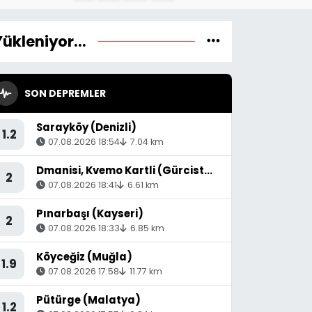
Yükleniyor...
SON DEPREMLER
Sarayköy (Denizli)
1.2
07.08.2026 18:54
7.04 km
Dmanisi, Kvemo Kartli (Gürcistan) - [53.36 km] Akyaka (Kars)
2
07.08.2026 18:41
6.61 km
Pınarbaşı (Kayseri)
2
07.08.2026 18:33
6.85 km
Köyceğiz (Muğla)
1.9
07.08.2026 17:58
11.77 km
Pütürge (Malatya)
1.2