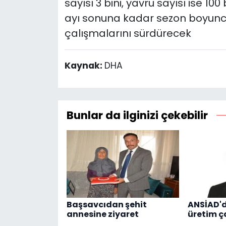
sayısı 3 bini, yavru sayısı ise 10
ayı sonuna kadar sezon boyunca
çalışmalarını sürdürecek
Kaynak:
DHA
Bunlar da ilginizi çekebilir
Başsavcıdan şehit
ANSİAD'
annesine ziyaret
üretim ç