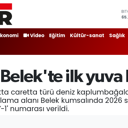
BI
65
DO
47
EU
55
Ekonomi
Video
Eğitim
Kültür-sanat
Sağlık
ST
64
GR
66
Bİ
13.
 Belek'te ilk yuva
retta caretta türü deniz kaplumbağal
lama alanı Belek kumsalında 2026 se
-1' numarası verildi.