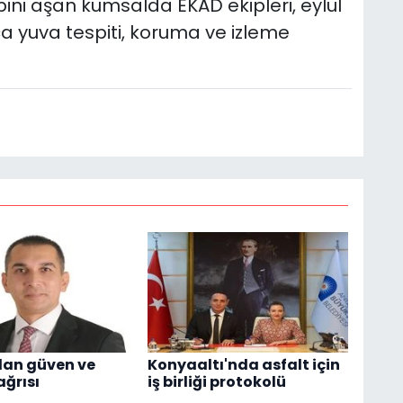
0 bini aşan kumsalda EKAD ekipleri, eylül
 yuva tespiti, koruma ve izleme
dan güven ve
Konyaaltı'nda asfalt için
ağrısı
iş birliği protokolü