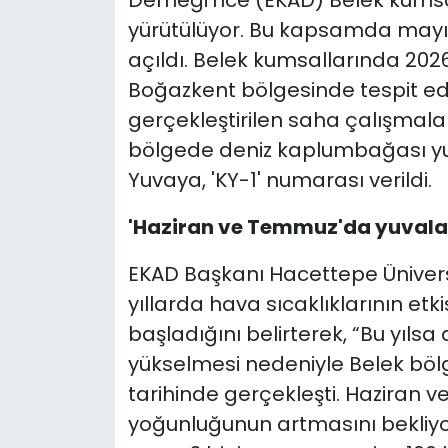
Derneği'nce (EKAD) Belek kumsa
yürütülüyor. Bu kapsamda mayıs a
açıldı. Belek kumsallarında 2026
Boğazkent bölgesinde tespit edi
gerçekleştirilen saha çalışmalar
bölgede deniz kaplumbağası y
Yuvaya, 'KY-1' numarası verildi.
'Haziran ve Temmuz'da yuval
EKAD Başkanı Hacettepe Üniversi
yıllarda hava sıcaklıklarının e
başladığını belirterek, “Bu yılsa
yükselmesi nedeniyle Belek bölg
tarihinde gerçekleşti. Haziran
yoğunluğunun artmasını bekliyor