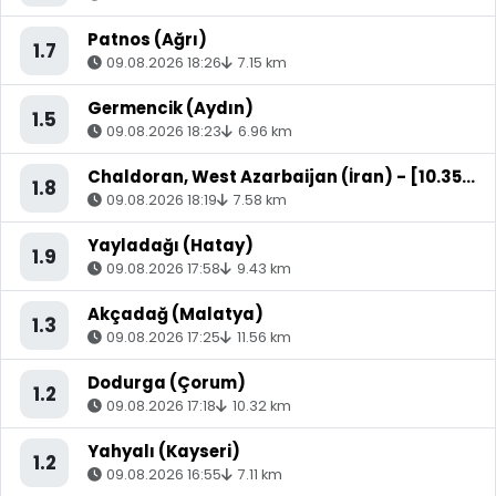
Patnos (Ağrı)
1.7
09.08.2026 18:26
7.15 km
Germencik (Aydın)
1.5
09.08.2026 18:23
6.96 km
Chaldoran, West Azarbaijan (İran) - [10.35 km] Çaldıran (Van)
1.8
09.08.2026 18:19
7.58 km
Yayladağı (Hatay)
1.9
09.08.2026 17:58
9.43 km
Akçadağ (Malatya)
1.3
09.08.2026 17:25
11.56 km
Dodurga (Çorum)
1.2
09.08.2026 17:18
10.32 km
Yahyalı (Kayseri)
1.2
09.08.2026 16:55
7.11 km