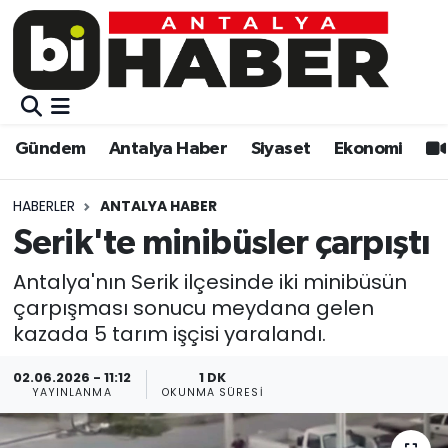
Gündem
Gündem
Muratpaşa Nöbetçi Eczaneler
Antalya Haber
Antalya Haber
Muratpaşa Hava Durumu
Gündem
Antalya Haber
Siyaset
Ekonomi
Siyaset
Siyaset
Muratpaşa Trafik Yoğunluk Haritası
HABERLER
ANTALYA HABER
Ekonomi
Eğitim
Süper Lig Puan Durumu ve Fikstür
Serik'te minibüsler çarpıştı
Video
Ekonomi
Tüm Manşetler
Antalya'nın Serik ilçesinde iki minibüsün
çarpışması sonucu meydana gelen
Eğitim
Kültür-sanat
Son Dakika Haberleri
kazada 5 tarım işçisi yaralandı.
02.06.2026 - 11:12
1 DK
Kültür-sanat
Sağlık
Haber Arşivi
YAYINLANMA
OKUNMA SÜRESI
Sağlık
Spor