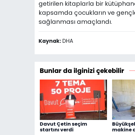
getirilen kitaplarla bir kütüpha
kapsamda çocukların ve gençler
sağlanması amaçlandı.
Kaynak:
DHA
Bunlar da ilginizi çekebilir
Davut Çetin seçim
Büyükşeh
startını verdi
makine d