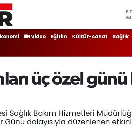
BI
64
DO
47
E
Ekonomi
Video
Eğitim
Kültür-sanat
Sağlık
55
ST
64
GR
65
Bİ
nları üç özel günü
13
si Sağlık Bakım Hizmetleri Müdürlüğ
 Günü dolayısıyla düzenlenen etkinlik