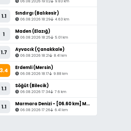
06.08.2026 19:02
9.83 km
Sındırgı (Balıkesir)
1.1
06.08.2026 18:29
4.63 km
Maden (Elazığ)
1
06.08.2026 18:25
5.01 km
Ayvacık (Çanakkale)
1.7
06.08.2026 18:21
8.41 km
Erdemli (Mersin)
3.4
06.08.2026 18:17
9.88 km
Söğüt (Bilecik)
1.1
06.08.2026 17:34
7.6 km
Marmara Denizi - [06.60 km] Marmara (Balıkesir)
1.1
06.08.2026 17:26
6.41 km