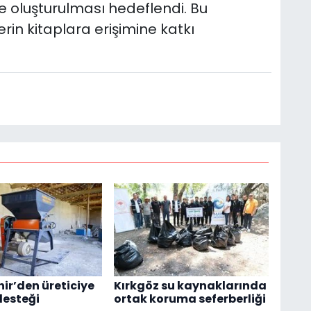
ne oluşturulması hedeflendi. Bu
in kitaplara erişimine katkı
ir’den üreticiye
Kırkgöz su kaynaklarında
esteği
ortak koruma seferberliği