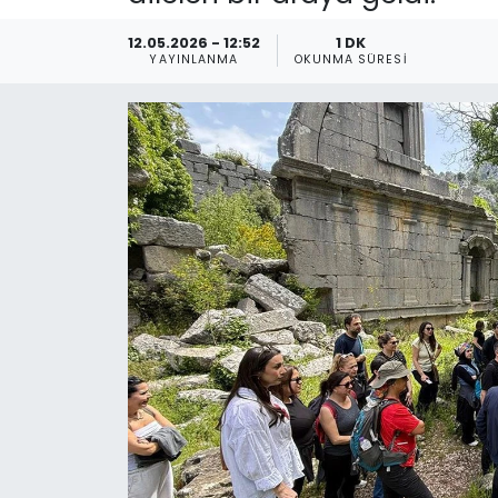
Spor
Teknoloji
12.05.2026 - 12:52
1 DK
YAYINLANMA
OKUNMA SÜRESI
Teknoloji
Yaşam
Resmi İlanlar
Künye
Gizlilik Sözleşmesi
İletişim