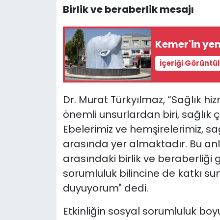
Birlik ve beraberlik mesajı
Kemer'in yen
İçeriği Görüntü
Dr. Murat Türkyılmaz, “Sağlık hiz
önemli unsurlardan biri, sağlık ç
Ebelerimiz ve hemşirelerimiz, sağ
arasında yer almaktadır. Bu anla
arasındaki birlik ve beraberliği
sorumluluk bilincine de katkı
duyuyorum" dedi.
Etkinliğin sosyal sorumluluk boy