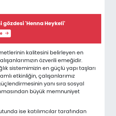
i gözdesi 'Henna Heykeli'
le
metlerinin kalitesini belirleyen en
alışanlarımızın özverili emeğidir.
lık sistemimizin en güçlü yapı taşları
mlı etkinliğin, çalışanlarımız
 güçlendirmesinin yanı sıra sosyal
 sunmasından büyük memnuniyet
utunda ise katılımcılar tarafından