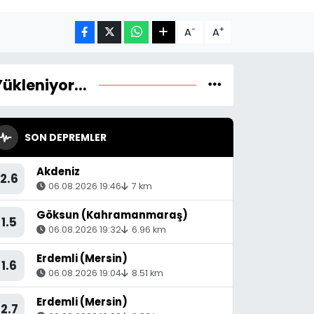
-
+
A
A
Yükleniyor...
SON DEPREMLER
Akdeniz
2.6
06.08.2026 19:46
7 km
Göksun (Kahramanmaraş)
1.5
06.08.2026 19:32
6.96 km
Erdemli (Mersin)
1.6
06.08.2026 19:04
8.51 km
Erdemli (Mersin)
2.7