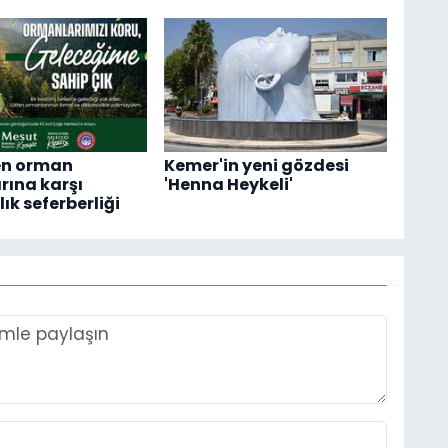
en orman
Kemer'in yeni gözdesi
rına karşı
'Henna Heykeli'
ık seferberliği