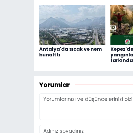
Antalya'da sıcak ve nem
Kepez'd
bunalttı
yangınla
farkındal
Yorumlar