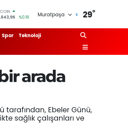
TCOIN
°
29
Muratpaşa
.643,95
%0.16
LAR
,6006
%0.06
URO
Spor
Teknoloji
,0250
%0.02
ERLİN
,2398
%0.2
AM ALTIN
13.94
%0.32
ST100
 bir arada
.768
%48
ü tarafından, Ebeler Günü,
te sağlık çalışanları ve