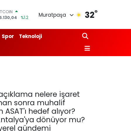
°
ITCOIN
32
Muratpaşa
5.130,04
%1.2
OLAR
7,7106
%0.17
URO
Spor
Teknoloji
5,1652
%0.27
TERLİN
4,4046
%0.35
RAM ALTIN
618.49
%2.12
İST100
3.773
%-19
 açıklama nelere işaret
aman sonra muhalif
 ASAT'ı hedef alıyor?
i Antalya'ya dönüyor mu?
 yerel gündemi