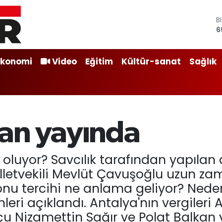
B
6
D
4
E
Ekonomi
Video
Eğitim
Kültür-sanat
Sağlık
5
S
6
G
6
B
an yayında
1
 oluyor? Savcılık tarafından yapılan
illetvekili Mevlüt Çavuşoğlu uzun z
u tercihi ne anlama geliyor? Neden
leri açıklandı. Antalya'nın vergiler
 Nizamettin Sağır ve Polat Balkan