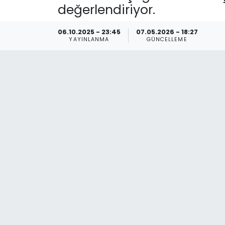
değerlendiriyor.
Spor
Teknoloji
06.10.2025 - 23:45
07.05.2026 - 18:27
YAYINLANMA
GÜNCELLEME
Teknoloji
Yaşam
Resmi İlanlar
Künye
Gizlilik Sözleşmesi
İletişim