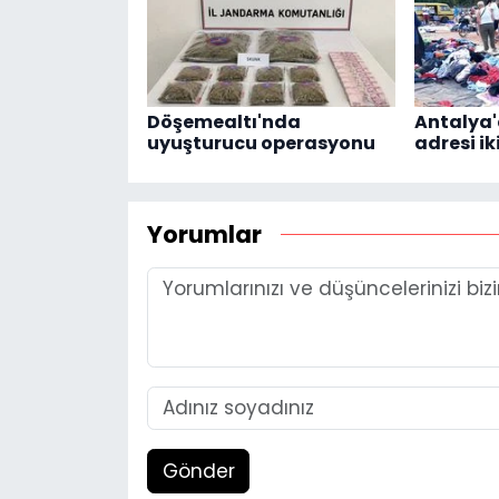
Döşemealtı'nda
Antalya
uyuşturucu operasyonu
adresi ik
Yorumlar
Gönder