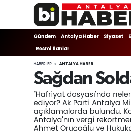
Gündem
Gündem
Muratpaşa Nöbetçi Eczaneler
Gündem
Antalya Haber
Siyaset
Antalya Haber
Antalya Haber
Muratpaşa Hava Durumu
Resmi İlanlar
Siyaset
Siyaset
Muratpaşa Trafik Yoğunluk Haritası
HABERLER
ANTALYA HABER
Ekonomi
Eğitim
Süper Lig Puan Durumu ve Fikstür
Sağdan Sold
Video
Ekonomi
Tüm Manşetler
"Hafriyat dosyası'nda neler
Eğitim
Kültür-sanat
Son Dakika Haberleri
ediyor? Ak Parti Antalya M
açıklamalarda bulundu. Kon
Kültür-sanat
Sağlık
Haber Arşivi
Antalya'nın vergi rekortmen
Ahmet Oruçoğlu ve Hukukçu
Sağlık
Spor