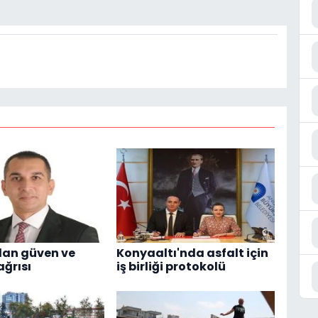
dan güven ve
Konyaaltı'nda asfalt için
ağrısı
iş birliği protokolü