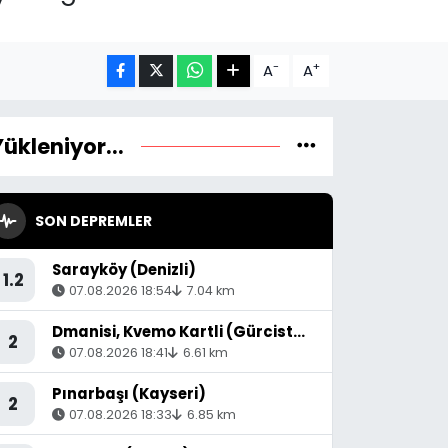
-
+
A
A
Yükleniyor...
SON DEPREMLER
Sarayköy (Denizli)
1.2
07.08.2026 18:54
7.04 km
Dmanisi, Kvemo Kartli (Gürcistan) - [53.36 km] Akyaka (Kars)
2
07.08.2026 18:41
6.61 km
Pınarbaşı (Kayseri)
2
07.08.2026 18:33
6.85 km