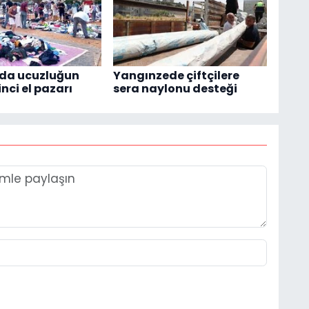
'da ucuzluğun
Yangınzede çiftçilere
inci el pazarı
sera naylonu desteği