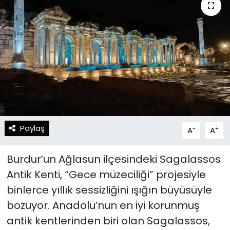
Spor
Teknoloji
Teknoloji
Yaşam
Resmi İlanlar
Künye
Gizlilik Sözleşmesi
İletişim
Paylaş
-
+
A
A
Burdur’un Ağlasun ilçesindeki Sagalassos
Antik Kenti, “Gece müzeciliği” projesiyle
binlerce yıllık sessizliğini ışığın büyüsüyle
bozuyor. Anadolu’nun en iyi korunmuş
antik kentlerinden biri olan Sagalassos,