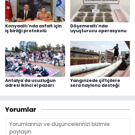
Konyaaltı'nda asfalt için
Döşemealtı'nda
iş birliği protokolü
uyuşturucu operasyonu
Antalya'da ucuzluğun
Yangınzede çiftçilere
adresi ikinci el pazarı
sera naylonu desteği
Yorumlar