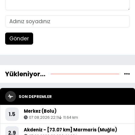
Gönder
Yükleniyor...
SON DEPREMLER
Merkez (Bolu)
1.5
07.08.2026 22:11
11.64 km
Akdeniz - [73.07 km] Marmaris (Muğla)
2.9