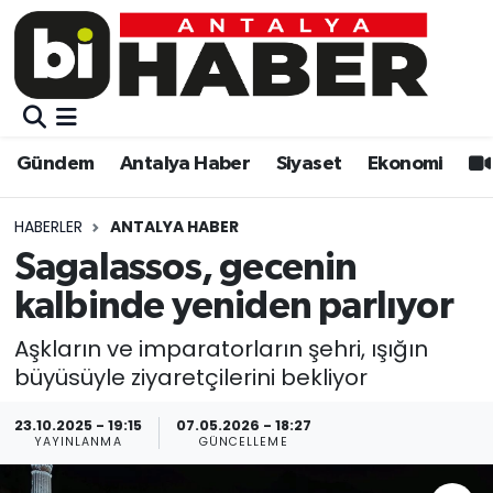
Gündem
Gündem
Muratpaşa Nöbetçi Eczaneler
Antalya Haber
Antalya Haber
Muratpaşa Hava Durumu
Gündem
Antalya Haber
Siyaset
Ekonomi
Siyaset
Siyaset
Muratpaşa Trafik Yoğunluk Haritası
HABERLER
ANTALYA HABER
Ekonomi
Eğitim
Süper Lig Puan Durumu ve Fikstür
Sagalassos, gecenin
kalbinde yeniden parlıyor
Video
Ekonomi
Tüm Manşetler
Aşkların ve imparatorların şehri, ışığın
Eğitim
Kültür-sanat
Son Dakika Haberleri
büyüsüyle ziyaretçilerini bekliyor
Kültür-sanat
Sağlık
Haber Arşivi
23.10.2025 - 19:15
07.05.2026 - 18:27
YAYINLANMA
GÜNCELLEME
Sağlık
Spor