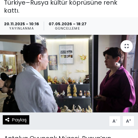
Türkiye–Rusya kültür köprüsüne renk
kattı.
Spor
Teknoloji
20.11.2025 - 10:16
07.05.2026 - 18:27
Teknoloji
Yaşam
YAYINLANMA
GÜNCELLEME
Resmi İlanlar
Künye
Gizlilik Sözleşmesi
İletişim
Paylaş
-
+
A
A