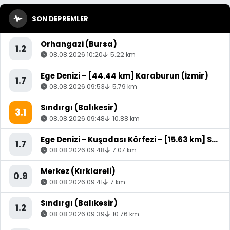
SON DEPREMLER
Orhangazi (Bursa)
1.2
08.08.2026 10:20
5.22 km
Ege Denizi - [44.44 km] Karaburun (İzmir)
1.7
08.08.2026 09:53
5.79 km
Sındırgı (Balıkesir)
3.1
08.08.2026 09:48
10.88 km
Ege Denizi - Kuşadası Körfezi - [15.63 km] Söke (Aydın)
1.7
08.08.2026 09:48
7.07 km
Merkez (Kırklareli)
0.9
08.08.2026 09:41
7 km
Sındırgı (Balıkesir)
1.2
08.08.2026 09:39
10.76 km