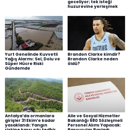
geceliyor; tek isteği
huzurevine yerleşmek
Yurt Genelinde Kuvvetli
Brandon Clarke kimdir?
Yağış Alarmı: Sel, Dolu ve
Brandon Clarke neden
Süper Hücre Riski
öldü?
Gündemde
Antalya’da ormanlara
Aile ve Sosyal Hizmetler
girişler 31 Ekim’e kadar
Bakanlığı 680 Sözleşmeli
yasaklandı: Yangın
Personel Alımı Yapacak:
riskine karşı sıkı tedbir
Başvurular Başladı