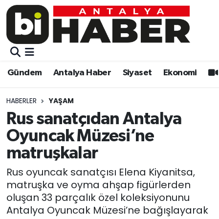
Gündem
Gündem
Muratpaşa Nöbetçi Eczaneler
Antalya Haber
Antalya Haber
Muratpaşa Hava Durumu
Gündem
Antalya Haber
Siyaset
Ekonomi
Siyaset
Siyaset
Muratpaşa Trafik Yoğunluk Haritası
HABERLER
YAŞAM
Ekonomi
Eğitim
Süper Lig Puan Durumu ve Fikstür
Rus sanatçıdan Antalya
Oyuncak Müzesi’ne
Video
Ekonomi
Tüm Manşetler
matruşkalar
Eğitim
Kültür-sanat
Son Dakika Haberleri
Rus oyuncak sanatçısı Elena Kiyanitsa,
matruşka ve oyma ahşap figürlerden
Kültür-sanat
Sağlık
Haber Arşivi
oluşan 33 parçalık özel koleksiyonunu
Antalya Oyuncak Müzesi’ne bağışlayarak
Sağlık
Spor