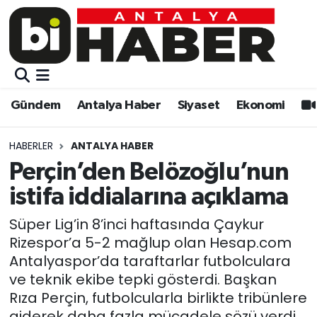
Gündem
Gündem
Muratpaşa Nöbetçi Eczaneler
Antalya Haber
Antalya Haber
Muratpaşa Hava Durumu
Gündem
Antalya Haber
Siyaset
Ekonomi
Siyaset
Siyaset
Muratpaşa Trafik Yoğunluk Haritası
HABERLER
ANTALYA HABER
Ekonomi
Eğitim
Süper Lig Puan Durumu ve Fikstür
Perçin’den Belözoğlu’nun
istifa iddialarına açıklama
Video
Ekonomi
Tüm Manşetler
Süper Lig’in 8’inci haftasında Çaykur
Eğitim
Kültür-sanat
Son Dakika Haberleri
Rizespor’a 5-2 mağlup olan Hesap.com
Antalyaspor’da taraftarlar futbolculara
Kültür-sanat
Sağlık
Haber Arşivi
ve teknik ekibe tepki gösterdi. Başkan
Rıza Perçin, futbolcularla birlikte tribünlere
Sağlık
Spor
giderek daha fazla mücadele sözü verdi,