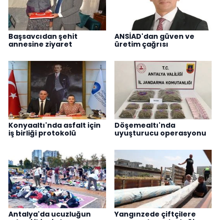
Başsavcıdan şehit
ANSİAD'dan güven ve
annesine ziyaret
üretim çağrısı
Konyaaltı'nda asfalt için
Döşemealtı'nda
iş birliği protokolü
uyuşturucu operasyonu
Antalya'da ucuzluğun
Yangınzede çiftçilere