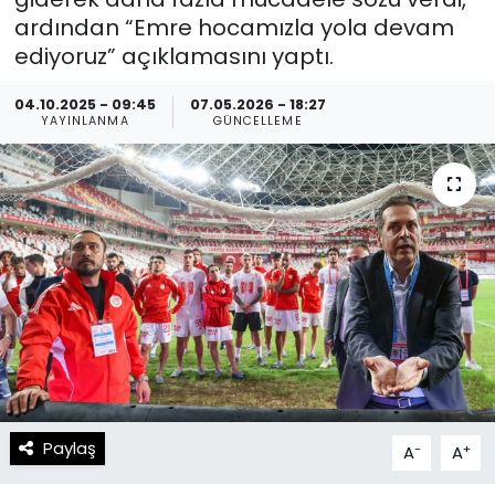
ardından “Emre hocamızla yola devam
Spor
Teknoloji
ediyoruz” açıklamasını yaptı.
Teknoloji
Yaşam
04.10.2025 - 09:45
07.05.2026 - 18:27
YAYINLANMA
GÜNCELLEME
Resmi İlanlar
Künye
Gizlilik Sözleşmesi
İletişim
Paylaş
-
+
A
A