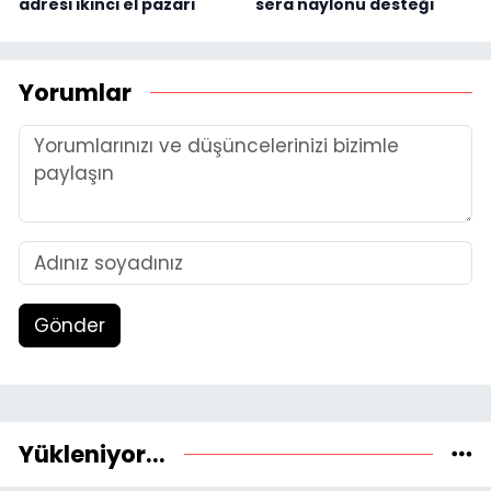
adresi ikinci el pazarı
sera naylonu desteği
Yorumlar
Gönder
Yükleniyor...