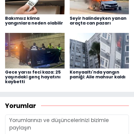
Bakımsız klima
Seyir halindeyken yanan
yangınlara neden olabilir
araçta can pazarı
Gece yarısı feci kaza: 25
Konyaaltı'nda yangın
yaşındaki genç hayatını
paniği: Aile mahsur kaldı
kaybetti
Yorumlar