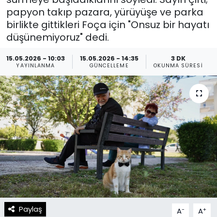
papyon takıp pazara, yürüyüşe ve parka
Spor
Teknoloji
birlikte gittikleri Foça için "Onsuz bir hayatı
düşünemiyoruz" dedi.
Teknoloji
Yaşam
15.05.2026 - 10:03
15.05.2026 - 14:35
3 DK
Resmi İlanlar
Künye
YAYINLANMA
GÜNCELLEME
OKUNMA SÜRESI
Gizlilik Sözleşmesi
İletişim
Paylaş
-
+
A
A