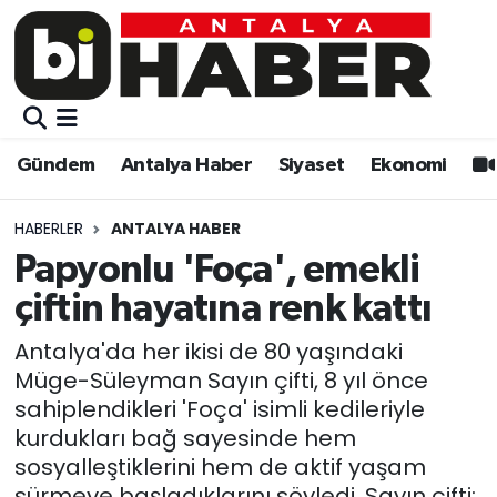
Gündem
Gündem
Muratpaşa Nöbetçi Eczaneler
Antalya Haber
Antalya Haber
Muratpaşa Hava Durumu
Gündem
Antalya Haber
Siyaset
Ekonomi
Siyaset
Siyaset
Muratpaşa Trafik Yoğunluk Haritası
HABERLER
ANTALYA HABER
Ekonomi
Eğitim
Süper Lig Puan Durumu ve Fikstür
Papyonlu 'Foça', emekli
çiftin hayatına renk kattı
Video
Ekonomi
Tüm Manşetler
Antalya'da her ikisi de 80 yaşındaki
Eğitim
Kültür-sanat
Son Dakika Haberleri
Müge-Süleyman Sayın çifti, 8 yıl önce
sahiplendikleri 'Foça' isimli kedileriyle
Kültür-sanat
Sağlık
Haber Arşivi
kurdukları bağ sayesinde hem
sosyalleştiklerini hem de aktif yaşam
Sağlık
Spor
sürmeye başladıklarını söyledi. Sayın çifti;