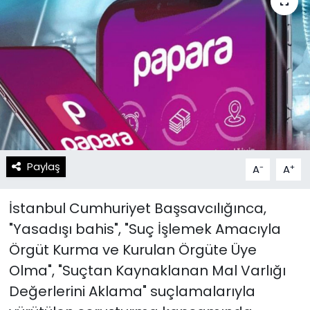
Spor
Teknoloji
Teknoloji
Yaşam
Resmi İlanlar
Künye
Gizlilik Sözleşmesi
İletişim
Paylaş
-
+
A
A
İstanbul Cumhuriyet Başsavcılığınca,
"Yasadışı bahis", "Suç İşlemek Amacıyla
Örgüt Kurma ve Kurulan Örgüte Üye
Olma", "Suçtan Kaynaklanan Mal Varlığı
Değerlerini Aklama" suçlamalarıyla