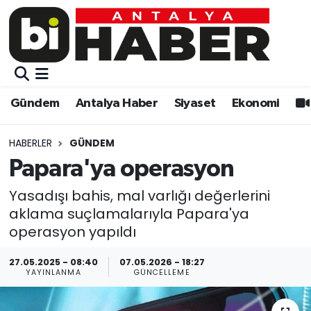
Gündem
Gündem
Muratpaşa Nöbetçi Eczaneler
Antalya Haber
Antalya Haber
Muratpaşa Hava Durumu
Gündem
Antalya Haber
Siyaset
Ekonomi
Siyaset
Siyaset
Muratpaşa Trafik Yoğunluk Haritası
HABERLER
GÜNDEM
Ekonomi
Eğitim
Süper Lig Puan Durumu ve Fikstür
Papara'ya operasyon
Video
Ekonomi
Tüm Manşetler
Yasadışı bahis, mal varlığı değerlerini
aklama suçlamalarıyla Papara'ya
Eğitim
Kültür-sanat
Son Dakika Haberleri
operasyon yapıldı
27.05.2025 - 08:40
07.05.2026 - 18:27
Kültür-sanat
Sağlık
Haber Arşivi
YAYINLANMA
GÜNCELLEME
Sağlık
Spor