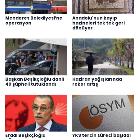
Menderes Belediyesi’ne
Anadolu'nun kayıp
operasyon
hazineleri tek tek geri
dönüyor
Başkan Beşikçioğlu dahil
Haziran yağışlarında
40 şüpheli tutuklandı
rekor artış
Erdal Beşikçioğlu
YKS tercih süreci başladı