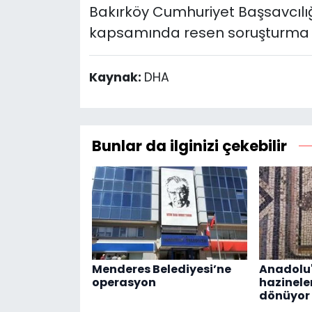
Bakırköy Cumhuriyet Başsavcılı
kapsamında resen soruşturma baş
Kaynak:
DHA
Bunlar da ilginizi çekebilir
Menderes Belediyesi’ne
Anadolu
operasyon
hazineler
dönüyor