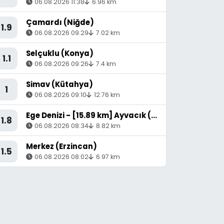
06.08.2026 11:38
6.96 km
Çamardı (Niğde)
1.9
06.08.2026 09:29
7.02 km
Selçuklu (Konya)
1.1
06.08.2026 09:26
7.4 km
Simav (Kütahya)
1
06.08.2026 09:10
12.76 km
Ege Denizi - [15.89 km] Ayvacık (Çanakkale)
1.8
06.08.2026 08:34
8.82 km
Merkez (Erzincan)
1.5
06.08.2026 08:02
6.97 km