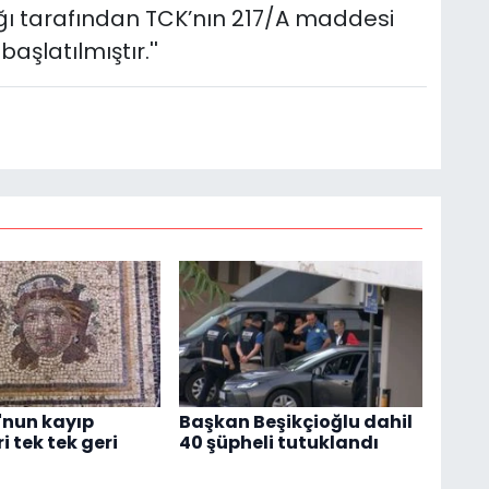
ğı tarafından TCK’nın 217/A maddesi
latılmıştır.''
'nun kayıp
Başkan Beşikçioğlu dahil
i tek tek geri
40 şüpheli tutuklandı