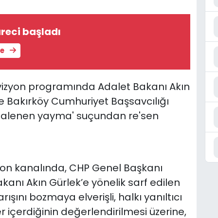
üreci başladı
le
levizyon programında Adalet Bakanı Akın
le Bakırköy Cumhuriyet Başsavcılığı
giyi alenen yayma' suçundan re'sen
izyon kanalında, CHP Genel Başkanı
anı Akın Gürlek’e yönelik sarf edilen
ışını bozmaya elverişli, halkı yanıltıcı
 içerdiğinin değerlendirilmesi üzerine,