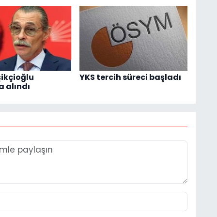
şikçioğlu
YKS tercih süreci başladı
a alındı