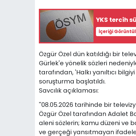
YKS tercih s
İçeriği Görüntü
Özgür Özel dün katıldığı bir te
Gürlek'e yönelik sözleri nedeniy
tarafından, 'Halkı yanıltıcı bil
soruşturma başlatıldı.
Savcılık açıklaması:
''08.05.2026 tarihinde bir telev
Özgür Özel tarafından Adalet Bak
aleni sözlerin; kamu düzeni ve bar
ve gerçeği yansıtmayan ifadeler