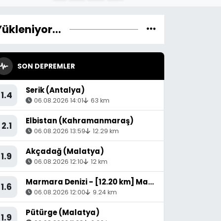
Yükleniyor...
SON DEPREMLER
Serik (Antalya)
1.4
06.08.2026 14:01
63 km
Elbistan (Kahramanmaraş)
2.1
06.08.2026 13:59
12.29 km
Akçadağ (Malatya)
1.9
06.08.2026 12:10
12 km
Marmara Denizi - [12.20 km] Marmara (Balıkesir)
1.6
06.08.2026 12:00
9.24 km
Pütürge (Malatya)
1.9