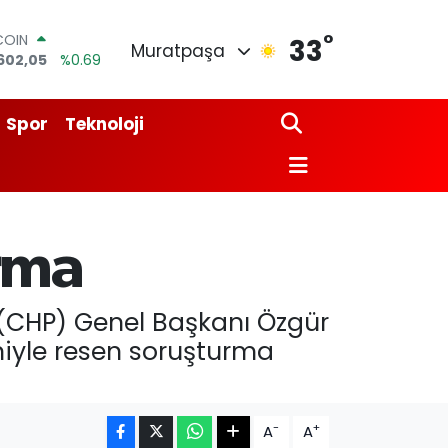
°
COIN
33
Muratpaşa
602,05
%0.69
LAR
5986
%0.06
RO
Spor
Teknoloji
0700
%0.1
RLİN
2438
%0.21
M ALTIN
8.23
%0.39
T100
rma
768
%48
 (CHP) Genel Başkanı Özgür
eniyle resen soruşturma
-
+
A
A