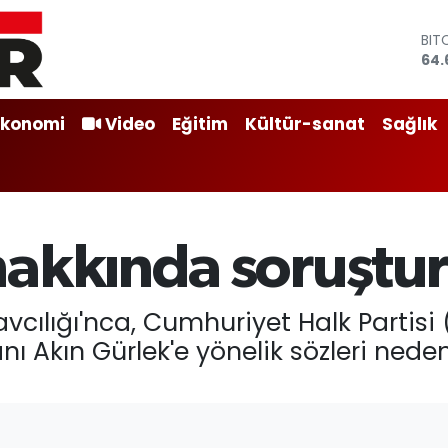
BIT
64.
DO
47,
EU
Ekonomi
Video
Eğitim
Kültür-sanat
Sağlık
55,
STE
64,
GRA
651
BİS
hakkında soruştu
13.
cılığı'nca, Cumhuriyet Halk Partisi
nı Akın Gürlek'e yönelik sözleri ned