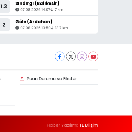
Sındırgı (Balıkesir)
1.3
07.08.2026 14:07
7 km
Göle (Ardahan)
2
07.08.2026 13:50
13.7 km
k
Puan Durumu ve Fikstür
Haber Yazılımı:
TE Bilişim