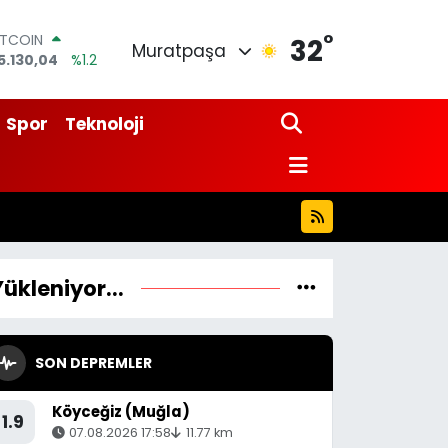
°
ITCOIN
32
Muratpaşa
5.130,04
%1.2
OLAR
7,7106
%0.17
URO
Spor
Teknoloji
5,1652
%0.27
TERLİN
4,4046
%0.35
RAM ALTIN
618.49
%2.12
İST100
3.773
%-19
Yükleniyor...
SON DEPREMLER
Köyceğiz (Muğla)
1.9
07.08.2026 17:58
11.77 km