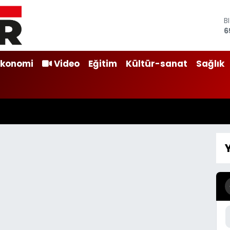
B
6
D
4
E
Ekonomi
Video
Eğitim
Kültür-sanat
Sağlık
5
S
6
G
6
B
1