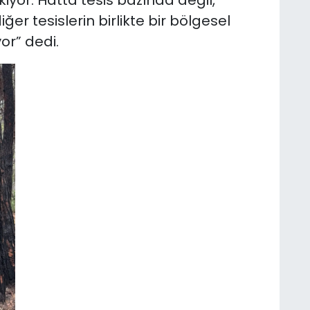
iyor. Hatta tesis bazında değil,
er tesislerin birlikte bir bölgesel
or” dedi.