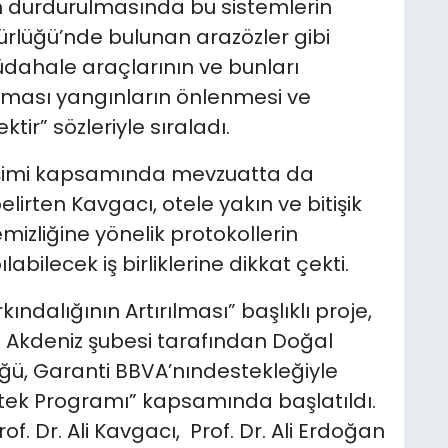
ın durdurulmasında bu sistemlerin
rlüğü’nde bulunan arazözler gibi
müdahale araçlarının ve bunları
lması yangınların önlenmesi ve
ir” sözleriyle sıraladı.
eşimi kapsamında mevzuatta da
lirten Kavgacı, otele yakın ve bitişik
izliğine yönelik protokollerin
bilecek iş birliklerine dikkat çekti.
ndalığının Artırılması” başlıklı proje,
ı Akdeniz şubesi tarafından Doğal
ğü, Garanti BBVA’nındestekleğiyle
tek Programı” kapsamında başlatıldı.
f. Dr. Ali Kavgacı, Prof. Dr. Ali Erdoğan