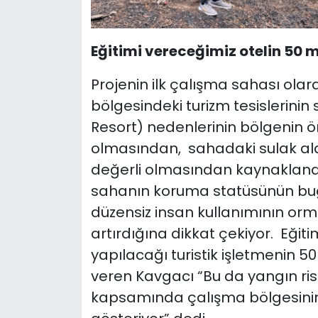
Eğitimi vereceğimiz otelin 50 
Projenin ilk çalışma sahası ola
bölgesindeki turizm tesislerini
Resort) nedenlerinin bölgenin ön
olmasından, sahadaki sulak ala
değerli olmasından kaynaklandı
sahanın koruma statüsünün bu
düzensiz insan kullanımının orma
artırdığına dikkat çekiyor. Eği
yapılacağı turistik işletmenin 50
veren Kavgacı “Bu da yangın ris
kapsamında çalışma bölgesinin 