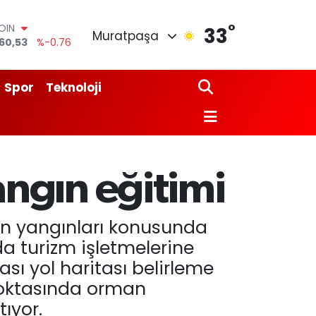
OIN
°
33
60,53
%-0.76
Muratpaşa
AR
143
%0.16
O
Spor
Teknoloji
317
%-0.02
LİN
2463
%0.07
 ALTIN
.81
%1.44
100
ngın eğitimi
87
%64
an yangınları konusunda
nda turizm işletmelerine
ı yol haritası belirleme
ş noktasında orman
ıyor.