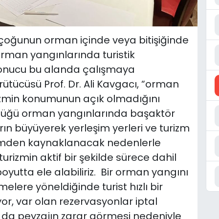
ek çoğunun orman içinde veya bitişiğinde
orman yangınlarında turistik
sonucu bu alanda çalışmaya
rütücüsü Prof. Dr. Ali Kavgacı, “orman
izmin konumunun açık olmadığını
lüğü orman yangınlarında başaktör
n büyüyerek yerleşim yerleri ve turizm
izmden kaynaklanacak nedenlerle
urizmin aktif bir şekilde sürece dahil
 boyutta ele alabiliriz. Bir orman yangını
melere yöneldiğinde turist hızlı bir
yor, var olan rezervasyonlar iptal
 da peyzajın zarar görmesi nedeniyle