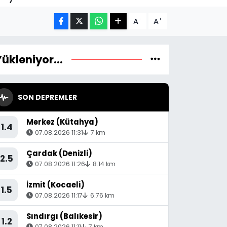
-
+
A
A
Yükleniyor...
SON DEPREMLER
Merkez (Kütahya)
1.4
07.08.2026 11:31
7 km
Çardak (Denizli)
2.5
07.08.2026 11:26
8.14 km
İzmit (Kocaeli)
1.5
07.08.2026 11:17
6.76 km
Sındırgı (Balıkesir)
1.2
07.08.2026 11:11
7 km