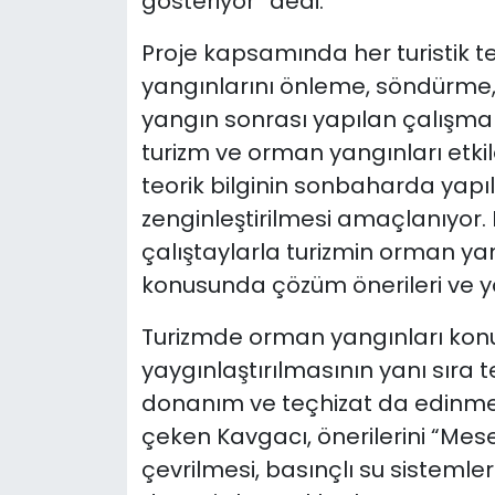
gösteriyor” dedi.
Proje kapsamında her turistik 
yangınlarını önleme, söndürme, 
yangın sonrası yapılan çalışmal
turizm ve orman yangınları etkil
teorik bilginin sonbaharda yapı
zenginleştirilmesi amaçlanıyo
çalıştaylarla turizmin orman ya
konusunda çözüm önerileri ve yo
Turizmde orman yangınları konu
yaygınlaştırılmasının yanı sıra 
donanım ve teçhizat da edinmel
çeken Kavgacı, önerilerini “Mesel
çevrilmesi, basınçlı su sisteml