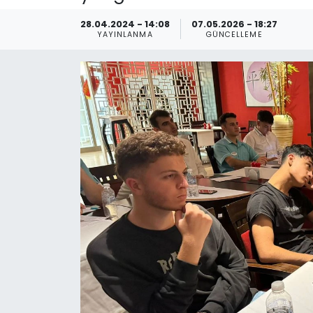
Spor
Teknoloji
28.04.2024 - 14:08
07.05.2026 - 18:27
YAYINLANMA
GÜNCELLEME
Teknoloji
Yaşam
Resmi İlanlar
Künye
Gizlilik Sözleşmesi
İletişim