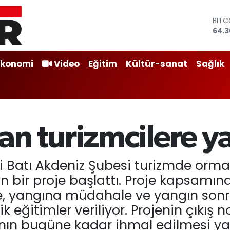
BITC
64.3
DOL
47,7
EUR
Ekonomi
Video
Eğitim
Kültür-sanat
Sağlık
55,0
STER
64,
GRAM
6574
BİST
n turizmcilere ya
13.8
i Batı Akdeniz Şubesi turizmde orm
çin bir proje başlattı. Proje kapsamı
, yangına müdahale ve yangın sonras
tik eğitimler veriliyor. Projenin çıkı
nın bugüne kadar ihmal edilmesi yat