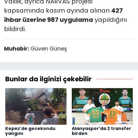
Valilik, ayrıca NARVAS projesi
kapsamında kasım ayında alınan
427
ihbar üzerine 987 uygulama
yapıldığını
bildirdi.
Muhabir:
Güven Güneş
Bunlar da ilginizi çekebilir
Kepez'de gecekondu
Alanyaspor’da 2 transfer
yangını
birden