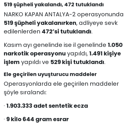
519 şüpheli yakalandı, 472 tutuklandı
NARKO KAPAN ANTALYA-2 operasyonunda
519 şüpheli yakalanırken
, adliyeye sevk
edilenlerden
472’si tutuklandı
.
Kasım ayı genelinde ise il genelinde
1.050
narkotik operasyonu
yapıldı,
1.491 kişiye
işlem
yapıldı ve
529 kişi tutuklandı
.
Ele geçirilen uyuşturucu maddeler
Operasyonlarda ele geçirilen maddeler
şöyle sıralandı:
·
1.903.333 adet sentetik ecza
·
9 kilo 644 gram esrar