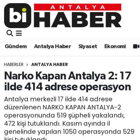
Gündem
Gündem
Muratpaşa Nöbetçi Eczaneler
Antalya Haber
Antalya Haber
Muratpaşa Hava Durumu
Gündem
Antalya Haber
Siyaset
Ekonomi
Siyaset
Siyaset
Muratpaşa Trafik Yoğunluk Haritası
HABERLER
ANTALYA HABER
Ekonomi
Eğitim
Süper Lig Puan Durumu ve Fikstür
Narko Kapan Antalya 2: 17
ilde 414 adrese operasyon
Video
Ekonomi
Tüm Manşetler
Antalya merkezli 17 ilde 414 adrese
Eğitim
Kültür-sanat
Son Dakika Haberleri
düzenlenen NARKO KAPAN ANTALYA-2
operasyonunda 519 şüpheli yakalandı,
Kültür-sanat
Sağlık
Haber Arşivi
472 kişi tutuklandı. Kasım ayında il
genelinde yapılan 1050 operasyonda 529
Sağlık
Spor
kişi tutuklandı.