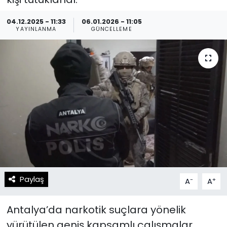
Spor
Teknoloji
04.12.2025 - 11:33
06.01.2026 - 11:05
YAYINLANMA
GÜNCELLEME
Teknoloji
Yaşam
Resmi İlanlar
Künye
Gizlilik Sözleşmesi
İletişim
Paylaş
-
+
A
A
Antalya’da narkotik suçlara yönelik
yürütülen geniş kapsamlı çalışmalar,