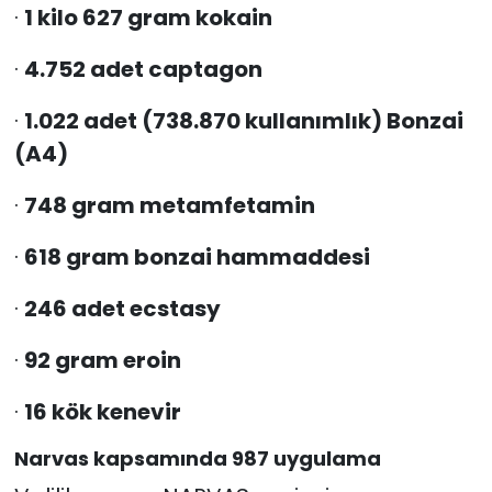
·
1 kilo 627 gram kokain
·
4.752 adet captagon
·
1.022 adet (738.870 kullanımlık) Bonzai
(A4)
·
748 gram metamfetamin
·
618 gram bonzai hammaddesi
·
246 adet ecstasy
·
92 gram eroin
·
16 kök kenevir
Narvas kapsamında 987 uygulama