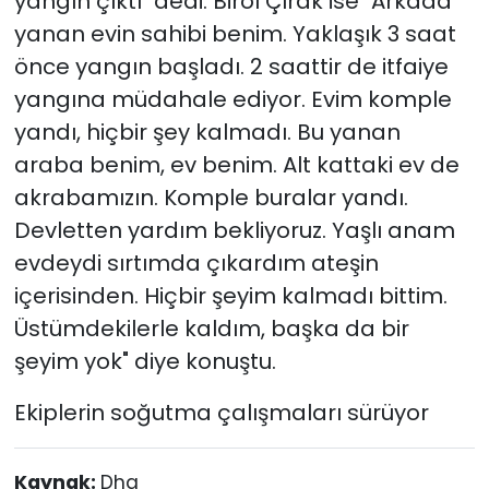
yangın çıktı" dedi. Birol Çırak ise "Arkada
yanan evin sahibi benim. Yaklaşık 3 saat
önce yangın başladı. 2 saattir de itfaiye
yangına müdahale ediyor. Evim komple
yandı, hiçbir şey kalmadı. Bu yanan
araba benim, ev benim. Alt kattaki ev de
akrabamızın. Komple buralar yandı.
Devletten yardım bekliyoruz. Yaşlı anam
evdeydi sırtımda çıkardım ateşin
içerisinden. Hiçbir şeyim kalmadı bittim.
Üstümdekilerle kaldım, başka da bir
şeyim yok" diye konuştu.
Ekiplerin soğutma çalışmaları sürüyor
Kaynak:
Dha