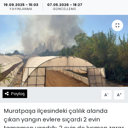
19.09.2025 - 15:03
07.05.2026 - 18:27
YAYINLANMA
GÜNCELLEME
Spor
Teknoloji
Teknoloji
Yaşam
Resmi İlanlar
Künye
Gizlilik Sözleşmesi
İletişim
Paylaş
-
+
A
A
Muratpaşa ilçesindeki çalılık alanda
çıkan yangın evlere sıçardı 2 evin
tamamen yandığı, 2 evin de kısmen zarar