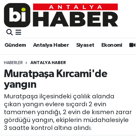
Gündem
Gündem
Muratpaşa Nöbetçi Eczaneler
Antalya Haber
Antalya Haber
Muratpaşa Hava Durumu
Gündem
Antalya Haber
Siyaset
Ekonomi
Siyaset
Siyaset
Muratpaşa Trafik Yoğunluk Haritası
HABERLER
ANTALYA HABER
Ekonomi
Eğitim
Süper Lig Puan Durumu ve Fikstür
Muratpaşa Kırcami'de
yangın
Video
Ekonomi
Tüm Manşetler
Muratpaşa ilçesindeki çalılık alanda
Eğitim
Kültür-sanat
Son Dakika Haberleri
çıkan yangın evlere sıçardı 2 evin
tamamen yandığı, 2 evin de kısmen zarar
Kültür-sanat
Sağlık
Haber Arşivi
gördüğü yangın, ekiplerin müdahalesiyle
3 saatte kontrol altına alındı.
Sağlık
Spor