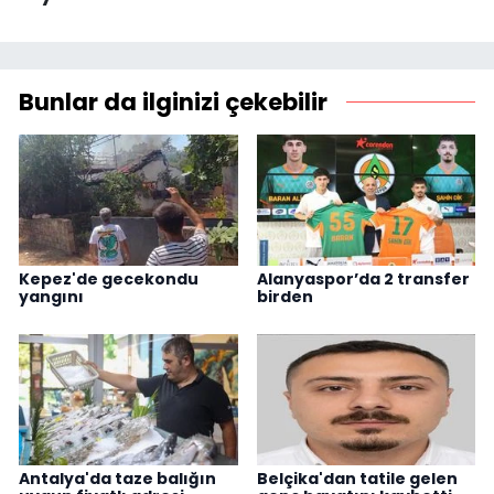
Bunlar da ilginizi çekebilir
Kepez'de gecekondu
Alanyaspor’da 2 transfer
yangını
birden
Antalya'da taze balığın
Belçika'dan tatile gelen