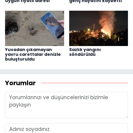
uygun fiyatlı adresi
genç hayatını kaybetti
Yuvadan çıkamayan
Sazlık yangını
yavru carettalar denizle
söndürüldü
buluşturuldu
Yorumlar